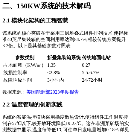
二、150KW系统的技术解码
2.1 模块化架构的工程智慧
该系统的核心突破在于采用三层堆叠式组件排列技术,使得标
准40英尺集装箱的空间利用率达到84.7%,相较传统方案提升
3.2倍。以下是其基础参数对照表：
参数类别
折叠集装箱系统
传统地面电站
占地面积（KW/㎡）
1.35
0.27
线损控制率
≤2.8%
5.5-6.7%
故障响应时间
3小时内
24-72小时
数据来源：
美国能源部2023年度报告
2.2 温度管理的创新实践
系统的智能温控模块采用梯度散热设计,使得组件工作温度控
制在57℃以下,较开放环境降低19-23℃。这在非洲某矿场的实
测数据中显示,温度每降低1℃可使单日发电量增加0.18%,详见