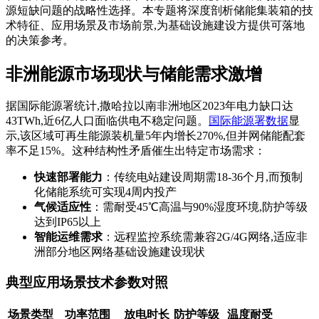
源短缺问题的战略性选择。本专题将深度剖析储能集装箱的技
术特征、应用场景及市场前景,为基础设施建设方提供可落地
的决策参考。
非洲能源市场现状与储能需求激增
据国际能源署统计,撒哈拉以南非洲地区2023年电力缺口达
43TWh,近6亿人口面临供电不稳定问题。
国际能源署数据
显
示,该区域可再生能源装机量5年内增长270%,但并网储能配套
率不足15%。这种结构性矛盾催生出特定市场需求：
快速部署能力
：传统电站建设周期需18-36个月,而预制
化储能系统可实现4周内投产
气候适应性
：需耐受45℃高温与90%湿度环境,防护等级
达到IP65以上
智能运维需求
：远程监控系统需兼容2G/4G网络,适应非
洲部分地区网络基础设施建设现状
典型应用场景技术参数对照
场景类型
功率范围
放电时长
防护等级
温度耐受