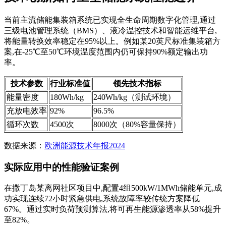
当前主流储能集装箱系统已实现全生命周期数字化管理,通过
三级电池管理系统（BMS）、液冷温控技术和智能运维平台,
将能量转换效率稳定在95%以上。例如某20英尺标准集装箱方
案,在-25℃至50℃环境温度范围内仍可保持90%额定输出功
率。
技术参数
行业标准值
领先技术指标
能量密度
180Wh/kg
240Wh/kg（测试环境）
充放电效率
92%
96.5%
循环次数
4500次
8000次（80%容量保持）
数据来源：
欧洲能源技术年报2024
实际应用中的性能验证案例
在撒丁岛某离网社区项目中,配置4组500kW/1MWh储能单元,成
功实现连续72小时紧急供电,系统故障率较传统方案降低
67%。通过实时负荷预测算法,将可再生能源渗透率从58%提升
至82%。