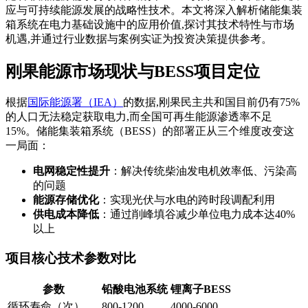
应与可持续能源发展的战略性技术。本文将深入解析储能集装
箱系统在电力基础设施中的应用价值,探讨其技术特性与市场
机遇,并通过行业数据与案例实证为投资决策提供参考。
刚果能源市场现状与BESS项目定位
根据
国际能源署（IEA）
的数据,刚果民主共和国目前仍有75%
的人口无法稳定获取电力,而全国可再生能源渗透率不足
15%。储能集装箱系统（BESS）的部署正从三个维度改变这
一局面：
电网稳定性提升
：解决传统柴油发电机效率低、污染高
的问题
能源存储优化
：实现光伏与水电的跨时段调配利用
供电成本降低
：通过削峰填谷减少单位电力成本达40%
以上
项目核心技术参数对比
参数
铅酸电池系统
锂离子BESS
循环寿命（次）
800-1200
4000-6000