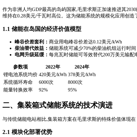
作为非洲人均GDP最高的岛屿国家,毛里求斯正加速推进其203
维持在0.28美元/千瓦时高位。这为储能系统的规模化应用创造
1.1 储能在岛国的经济价值模型
峰谷价差套利：
商业用电峰谷价差达0.12美元/kWh
柴油替代效益：
储能系统可减少70%的柴油机组运行时间
电网升级延缓：
每兆瓦时储能可等效替代200万美元输配
参数项
2022年
2024年
锂电池系统均价
420美元/kWh
378美元/kWh
系统循环寿命
6000次
8000次
能量转换效率
92%
95%
二、集装箱式储能系统的技术演进
与传统储能电站相比,集装箱方案在毛里求斯的特殊价值体现在
2.1 模块化部署优势