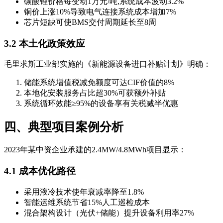
碳酸锂价格每变动1万元/吨,系统成本波动3.2%
铜价上涨10%导致电气连接系统成本增加7%
芯片短缺可使BMS交付周期延长至8周
3.2 本土化政策效应
毛里求斯工业部实施的《新能源设备进口补贴计划》明确：
储能系统增值税减免额度可达CIF价值的8%
本地化安装服务占比超30%可获额外补贴
系统循环效能≥95%的设备享有关税减半优惠
四、典型项目案例分析
2023年某中资企业承建的2.4MW/4.8MWh项目显示：
4.1 成本优化路径
采用液冷技术使年衰减率降至1.8%
智能运维系统节省15%人工巡检成本
混合架构设计（光伏+储能）提升设备利用率27%