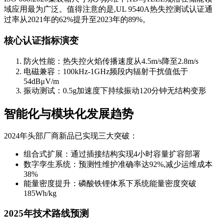
域应用最为广泛。值得注意的是,UL 9540A热失控测试认证通
过率从2021年的62%提升至2023年的89%。
核心认证指标演变
防火性能：热失控火焰传播速度从4.5m/s降至2.8m/s
电磁兼容：100kHz-1GHz频段内辐射干扰值低于
54dBμV/m
振动测试：0.5g加速度下持续振动120分钟无结构变形
智能化与模块化发展趋势
2024年头部厂商新品已实现三大突破：
组合式扩展：通过插接结构实现4小时容量扩容部署
数字孪生系统：预测性维护准确率达92%,减少运维成本
38%
能量密度提升：磷酸铁锂体系下系统能量密度突破
185Wh/kg
2025年技术路线预测