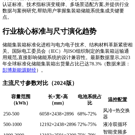
认证标准、技术指标演变规律、多场景适配方案,并提供行业
数据与案例研究,帮助用户掌握集装箱储能系统集成关键要
点。
行业核心标准与尺寸演化趋势
储能集装箱标准化进程与电力电子技术、结构材料革新紧密相
关。国际电工委员会（IEC）与ISO组织制定的集装箱运输通
用规范,直接影响储能系统的设计兼容性。最新数据显示,2023
年全球标准化储能集装箱出货量占比已达78.3%（数据来源：
彭博新能源财经
）。
主流尺寸参数对比（2024版）
容量范围
长×宽×高
电池系统占
温控配置
（kWh）
（mm）
比
风冷+热交换
250-500
6058×2438×2896
68%-72%
器
500-1000
12192×2438×2896
72%-75%
液冷双循环
智能变频多