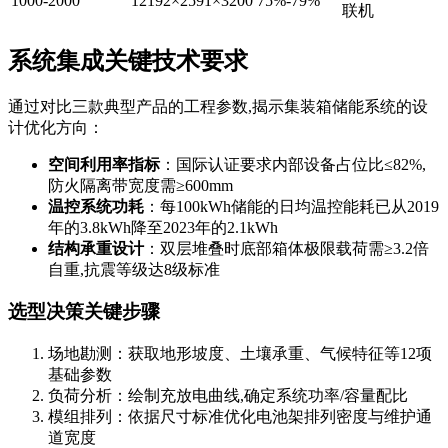
1000-2000
12192×2591×3200
75%-79%
联机
系统集成关键技术要求
通过对比三款典型产品的工程参数,揭示集装箱储能系统的设
计优化方向：
空间利用率指标
：国际认证要求内部设备占位比≤82%,
防火隔离带宽度需≥600mm
温控系统功耗
：每100kWh储能的日均温控能耗已从2019
年的3.8kWh降至2023年的2.1kWh
结构承重设计
：双层堆叠时底部箱体极限载荷需≥3.2倍
自重,抗震等级达8级标准
选型决策关键步骤
场地勘测：获取地形坡度、土壤承重、气候特征等12项
基础参数
负荷分析：绘制充放电曲线,确定系统功率/容量配比
模组排列：依据尺寸标准优化电池架排列密度与维护通
道宽度