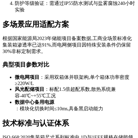
防护等级验证：需通过IP55防水测试与盐雾腐蚀240小时
实验
多场景应用适配方案
根据国家能源局2023年储能项目备案数据,工商业场景标准化
集装箱渗透率已达91%,而电网侧项目因特殊安装条件仍保留
30%非标定制需求。
典型项目参数对比
微电网项目
：采用双箱体并联架构,单个箱体功率密度
≥220W/L
风光配储项目
：标配1.5倍超配系数,散热系统兼
容-40℃~+55℃工况
数据中心备用电源
：模块化切换时间≤10ms,具备黑启动能力
技术标准与认证体系
ISO 668:2020集装箱尺寸系列标准中,1D与1EEE规格在储能领