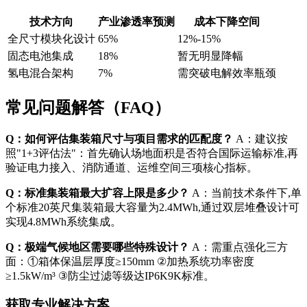
技术方向
产业渗透率预测
成本下降空间
全尺寸模块化设计
65%
12%-15%
固态电池集成
18%
暂无明显降幅
氢电混合架构
7%
需突破电解效率瓶颈
常见问题解答（FAQ）
Q：如何评估集装箱尺寸与项目需求的匹配度？
A：建议按
照"1+3评估法"：首先确认场地面积是否符合国际运输标准,再
验证电力接入、消防通道、运维空间三项核心指标。
Q：标准集装箱最大扩容上限是多少？
A：当前技术条件下,单
个标准20英尺集装箱最大容量为2.4MWh,通过双层堆叠设计可
实现4.8MWh系统集成。
Q：极端气候地区需要哪些特殊设计？
A：需重点强化三方
面：①箱体保温层厚度≥150mm ②加热系统功率密度
≥1.5kW/m³ ③防尘过滤等级达IP6K9K标准。
获取专业解决方案