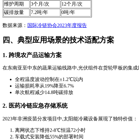
维护周期
3个月/次
12个月/次
碳排放量
7.2吨/年
0吨/年
数据来源：
国际冷链协会2023年度报告
四、典型应用场景的技术适配方案
1. 跨境农产品运输方案
在东南亚至中东的蔬果运输线路中,光伏组件在货轮甲板的集成
全程温度波动控制在±1.2℃以内
运输损耗率从19%降至6.7%
单次航程减少14.8吨碳排放
2. 医药冷链应急存储系统
2023年非洲疫苗分发项目中,太阳能冷藏设备展现了独特价值：
离网状态下维持2-8℃恒温72小时
车载式安装降低55%的部署时间