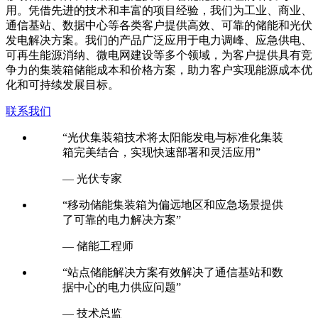
用。凭借先进的技术和丰富的项目经验，我们为工业、商业、
通信基站、数据中心等各类客户提供高效、可靠的储能和光伏
发电解决方案。我们的产品广泛应用于电力调峰、应急供电、
可再生能源消纳、微电网建设等多个领域，为客户提供具有竞
争力的集装箱储能成本和价格方案，助力客户实现能源成本优
化和可持续发展目标。
联系我们
“光伏集装箱技术将太阳能发电与标准化集装
箱完美结合，实现快速部署和灵活应用”
— 光伏专家
“移动储能集装箱为偏远地区和应急场景提供
了可靠的电力解决方案”
— 储能工程师
“站点储能解决方案有效解决了通信基站和数
据中心的电力供应问题”
— 技术总监