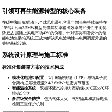
引领可再生能源转型的核心装备
在碳中和目标驱动下,全球风电装机容量年增长率持续保持在
15%以上,而2.5MW机型凭借其功率输出效率与经济性平衡优
势,已占据陆上风电市场42%的份额。针对该功率段设计的储
能电池集装箱系统,正成为解决风电波动性与电网调度矛盾的
关键基础设施。
系统设计原理与施工标准
标准化集装箱方案的技术构成
模块化电池组配置
：采用磷酸铁锂（LFP）与钠离子混
合架构,总容量覆盖2.4-3.6MWh动态调节范围
智能温控系统
：双循环液态冷却方案确保-30℃至55℃环
境稳定运行
多层级安全防护
：包括气体灭火、气密隔离和故障电弧
检测三重保护机制