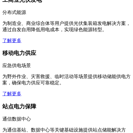
分布式能源
为制造业、商业综合体等用户提供光伏集装箱发电解决方案，
通过自发自用降低用电成本，实现绿色能源转型。
了解更多
移动电力供应
应急供电场景
为野外作业、灾害救援、临时活动等场景提供移动储能供电方
案，确保电力供应可靠稳定。
了解更多
站点电力保障
通信数据中心
为通信基站、数据中心等关键基础设施提供站点储能解决方