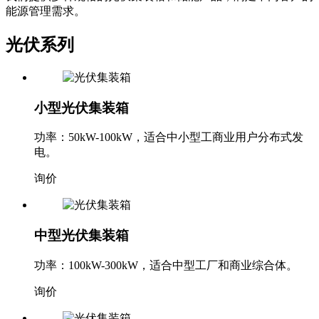
能源管理需求。
光伏系列
小型光伏集装箱
功率：50kW-100kW，适合中小型工商业用户分布式发
电。
询价
中型光伏集装箱
功率：100kW-300kW，适合中型工厂和商业综合体。
询价