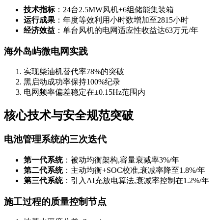
技术指标
：24台2.5MW风机+6组储能集装箱
运行成果
：年度等效利用小时数增加至2815小时
经济效益
：单台风机的电网适应性收益达63万元/年
海外岛屿微电网实践
实现柴油机替代率78%的突破
黑启动成功率保持100%纪录
电网频率偏差稳定在±0.15Hz范围内
核心技术与安全规范突破
电池管理系统的三次迭代
第一代系统
：被动均衡架构,容量衰减率3%/年
第二代系统
：主动均衡+SOC校准,衰减率降至1.8%/年
第三代系统
：引入AI充放电算法,衰减率控制在1.2%/年
施工过程的质量控制节点