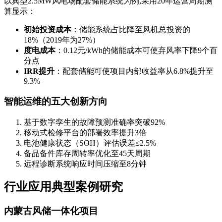
以典型2.5MW风电场配套储能系统为例,采用20年运营周期测
算显示：
初始投资成本
：储能系统占比降至风机总投资的
18%（2019年为27%）
度电成本
：0.12元/kWh的储能成本可使弃风率下降9个百
分点
IRR提升
：配套储能可使项目内部收益率从6.8%提升至
9.3%
智能运维的五大创新方向
基于数字孪生的故障预测准确率突破92%
移动式检修平台的部署效率提升3倍
电池健康状态（SOH）评估误差≤2.5%
备品备件库存周转率优化至45天周期
远程诊断系统响应时间压缩至8分钟
行业应用典型案例研究
内蒙古风储一体化项目