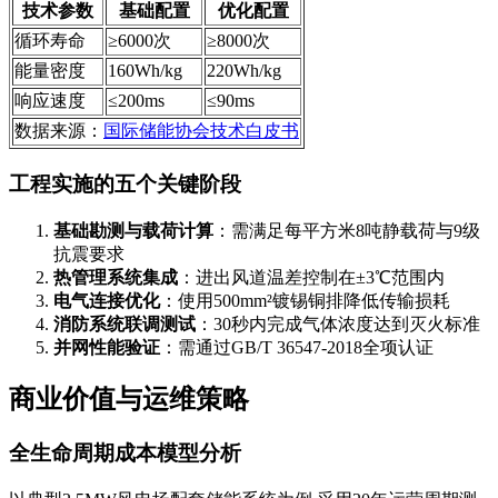
技术参数
基础配置
优化配置
循环寿命
≥6000次
≥8000次
能量密度
160Wh/kg
220Wh/kg
响应速度
≤200ms
≤90ms
数据来源：
国际储能协会技术白皮书
工程实施的五个关键阶段
基础勘测与载荷计算
：需满足每平方米8吨静载荷与9级
抗震要求
热管理系统集成
：进出风道温差控制在±3℃范围内
电气连接优化
：使用500mm²镀锡铜排降低传输损耗
消防系统联调测试
：30秒内完成气体浓度达到灭火标准
并网性能验证
：需通过GB/T 36547-2018全项认证
商业价值与运维策略
全生命周期成本模型分析