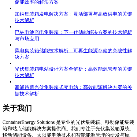
储能效率的解決方案
加纳集装箱发电解决方案：灵活部署与高效供电的关键
技术解析
巴林电池充电集装箱：下一代储能解决方案的技术解析
与市场应用
风电集装箱储能技术解析：可再生能源存储的突破性解
决方案
光伏集装箱电站设计方案全解析：高效能源管理的关键
技术解析
塞浦路斯光伏集装箱式变电站：高效能源解决方案的关
键技术解析
关于我们
C
ontainerEnergy Solutions 是专业的光伏集装箱、移动储能集装
箱和站点储能解决方案提供商。我们专注于光伏集装箱系统、
移动储能设备、太阳能电池技术和智能能源管理的研发与应