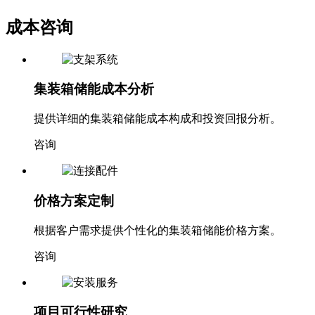
成本咨询
集装箱储能成本分析
提供详细的集装箱储能成本构成和投资回报分析。
咨询
价格方案定制
根据客户需求提供个性化的集装箱储能价格方案。
咨询
项目可行性研究