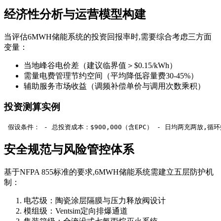
经济性分析与运营模型构建
当评估6MWH储能系统的投资回报率时,需要综合考虑三方面
变量：
当地峰谷电价差（建议临界值＞$0.15/kWh）
需量电费管理节约空间（平均降低容量费30-45%）
辅助服务市场收益（调频补偿单价与调用次数乘积）
投资测算实例
 假设条件： - 总投资成本：$900,000（含EPC） - 日均两充两放,循环效
安全规范与风险管控体系
基于NFPA 855标准的要求,6MWH储能系统需建立五层防护机
制：
电芯级：陶瓷涂层隔膜与压力释放阀设计
模组级：Ventsim定向排爆通道