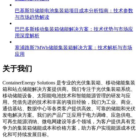
巴基斯坦储能电池集装箱项目成本分析指南：技术参数
与市场趋势解读
巴巴多斯移动集装箱储能解决方案：技术优势与市场应
用深度解析
塞浦路斯7MWh储能集装箱解决方案：技术解析与市场
应用
关于我们
C
ontainerEnergy Solutions 是专业的光伏集装箱、移动储能集装
箱和站点储能解决方案提供商。我们专注于光伏集装箱系统、
移动储能设备、太阳能电池技术和智能能源管理的研发与应
用。凭借先进的技术和丰富的项目经验，我们为工业、商业、
通信基站、数据中心等各类客户提供高效、可靠的储能和光伏
发电解决方案。我们的产品广泛应用于电力调峰、应急供电、
可再生能源消纳、微电网建设等多个领域，为客户提供具有竞
争力的集装箱储能成本和价格方案，助力客户实现能源成本优
化和可持续发展目标。