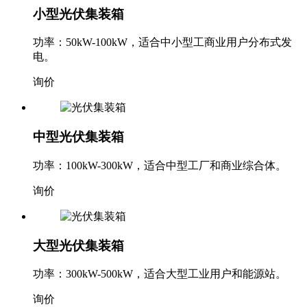
小型光伏集装箱
功率：50kW-100kW，适合中小型工商业用户分布式发
电。
询价
中型光伏集装箱
功率：100kW-300kW，适合中型工厂和商业综合体。
询价
大型光伏集装箱
功率：300kW-500kW，适合大型工业用户和能源站。
询价