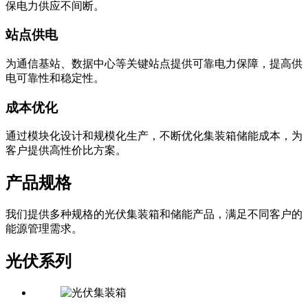
保电力供应不间断。
站点供电
为通信基站、数据中心等关键站点提供可靠电力保障，提高供
电可靠性和稳定性。
成本优化
通过模块化设计和规模化生产，不断优化集装箱储能成本，为
客户提供高性价比方案。
产品规格
我们提供多种规格的光伏集装箱和储能产品，满足不同客户的
能源管理需求。
光伏系列