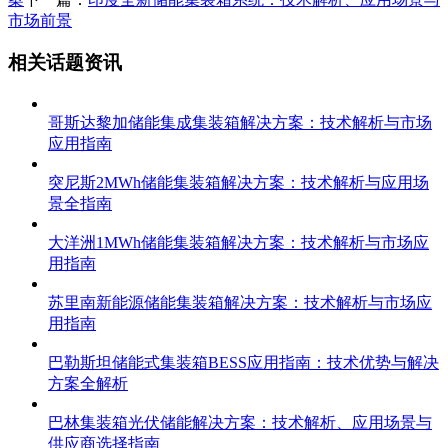
市场前景
相关话题资讯
哥斯达黎加储能集成集装箱解决方案：技术解析与市场
应用指南
突尼斯2MWh储能集装箱解决方案：技术解析与应用场
景全指南
大洋洲1MWh储能集装箱解决方案：技术解析与市场应
用指南
苏里南新能源储能集装箱解决方案：技术解析与市场应
用指南
巴勒斯坦储能式集装箱BESS应用指南：技术优势与解决
方案全解析
巴林集装箱光伏储能解决方案：技术解析、应用场景与
供应商选择指南