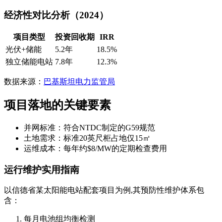
经济性对比分析（2024）
项目类型
投资回收期
IRR
光伏+储能
5.2年
18.5%
独立储能电站
7.8年
12.3%
数据来源：
巴基斯坦电力监管局
项目落地的关键要素
并网标准：符合NTDC制定的G59规范
土地需求：标准20英尺柜占地仅15㎡
运维成本：每年约$8/MW的定期检查费用
运行维护实用指南
以信德省某太阳能电站配套项目为例,其预防性维护体系包
含：
每月电池组均衡检测