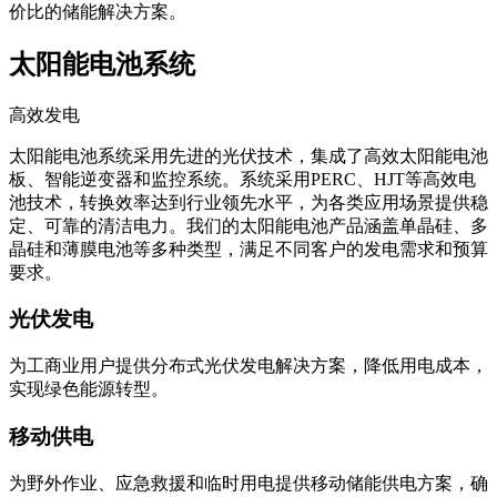
价比的储能解决方案。
太阳能电池系统
高效发电
太阳能电池系统采用先进的光伏技术，集成了高效太阳能电池
板、智能逆变器和监控系统。系统采用PERC、HJT等高效电
池技术，转换效率达到行业领先水平，为各类应用场景提供稳
定、可靠的清洁电力。我们的太阳能电池产品涵盖单晶硅、多
晶硅和薄膜电池等多种类型，满足不同客户的发电需求和预算
要求。
光伏发电
为工商业用户提供分布式光伏发电解决方案，降低用电成本，
实现绿色能源转型。
移动供电
为野外作业、应急救援和临时用电提供移动储能供电方案，确