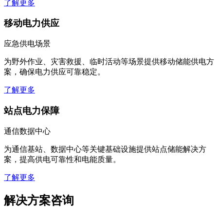
了解更多
移动电力供应
应急供电场景
为野外作业、灾害救援、临时活动等场景提供移动储能供电方
案，确保电力供应可靠稳定。
了解更多
站点电力保障
通信数据中心
为通信基站、数据中心等关键基础设施提供站点储能解决方
案，提高供电可靠性和电能质量。
了解更多
解决方案咨询