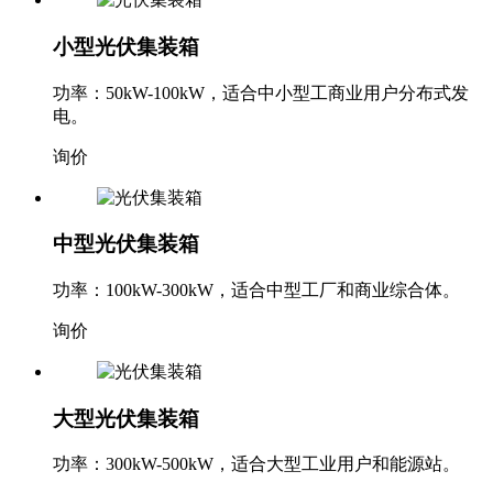
小型光伏集装箱
功率：50kW-100kW，适合中小型工商业用户分布式发
电。
询价
中型光伏集装箱
功率：100kW-300kW，适合中型工厂和商业综合体。
询价
大型光伏集装箱
功率：300kW-500kW，适合大型工业用户和能源站。