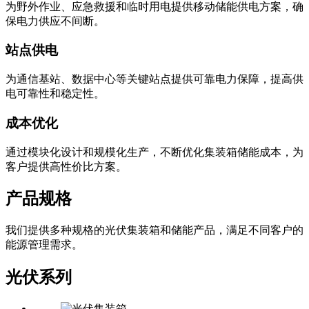
为野外作业、应急救援和临时用电提供移动储能供电方案，确
保电力供应不间断。
站点供电
为通信基站、数据中心等关键站点提供可靠电力保障，提高供
电可靠性和稳定性。
成本优化
通过模块化设计和规模化生产，不断优化集装箱储能成本，为
客户提供高性价比方案。
产品规格
我们提供多种规格的光伏集装箱和储能产品，满足不同客户的
能源管理需求。
光伏系列