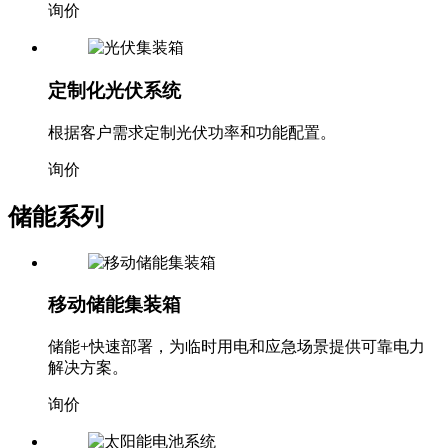
询价
定制化光伏系统
根据客户需求定制光伏功率和功能配置。
询价
储能系列
移动储能集装箱
储能+快速部署，为临时用电和应急场景提供可靠电力
解决方案。
询价