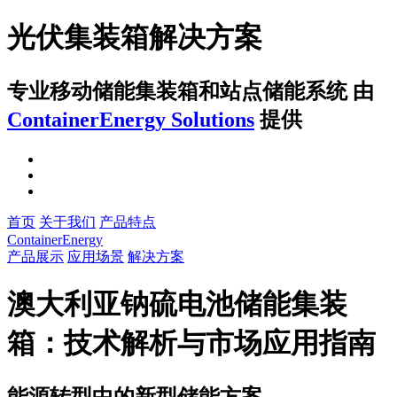
光伏集装箱解决方案
专业移动储能集装箱和站点储能系统
由
ContainerEnergy Solutions
提供
首页
关于我们
产品特点
ContainerEnergy
产品展示
应用场景
解决方案
澳大利亚钠硫电池储能集装
箱：技术解析与市场应用指南
能源转型中的新型储能方案