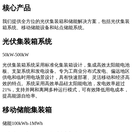
核心产品
我们提供全方位的光伏集装箱和储能解决方案，包括光伏集装
箱系统、移动储能设备和站点储能系统。
光伏集装箱系统
50kW-500kW
光伏集装箱系统采用标准化集装箱设计，集成高效太阳能电池
板、支架系统和发电设备。专为工商业分布式发电、偏远地区
供电和临时用电场景设计，具有快速部署、灵活移动和经济高
效的特点。系统采用高效单晶硅太阳能电池，发电效率超过
21%，支持并网和离网多种运行模式，可有效降低用电成本，
提高能源自给率。
移动储能集装箱
储能100kWh-1MWh