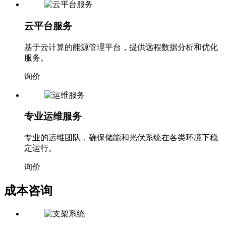
云平台服务
基于云计算的能源管理平台，提供远程数据分析和优化
服务。
询价
专业运维服务
专业的运维团队，确保储能和光伏系统在各类环境下稳
定运行。
询价
成本咨询