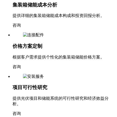
集装箱储能成本分析
提供详细的集装箱储能成本构成和投资回报分析。
咨询
价格方案定制
根据客户需求提供个性化的集装箱储能价格方案。
咨询
项目可行性研究
提供光伏项目和储能系统的可行性研究和经济效益分
析。
咨询