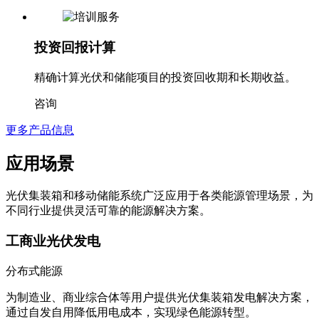
投资回报计算
精确计算光伏和储能项目的投资回收期和长期收益。
咨询
更多产品信息
应用场景
光伏集装箱和移动储能系统广泛应用于各类能源管理场景，为
不同行业提供灵活可靠的能源解决方案。
工商业光伏发电
分布式能源
为制造业、商业综合体等用户提供光伏集装箱发电解决方案，
通过自发自用降低用电成本，实现绿色能源转型。