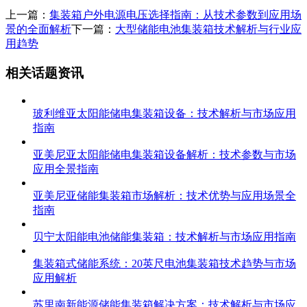
上一篇：
集装箱户外电源电压选择指南：从技术参数到应用场
景的全面解析
下一篇：
大型储能电池集装箱技术解析与行业应
用趋势
相关话题资讯
玻利维亚太阳能储电集装箱设备：技术解析与市场应用
指南
亚美尼亚太阳能储电集装箱设备解析：技术参数与市场
应用全景指南
亚美尼亚储能集装箱市场解析：技术优势与应用场景全
指南
贝宁太阳能电池储能集装箱：技术解析与市场应用指南
集装箱式储能系统：20英尺电池集装箱技术趋势与市场
应用解析
苏里南新能源储能集装箱解决方案：技术解析与市场应