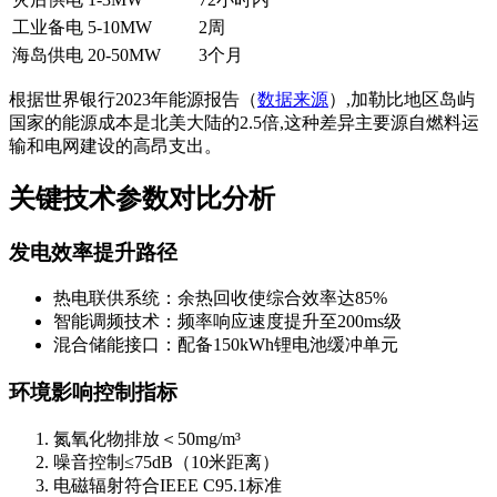
工业备电
5-10MW
2周
海岛供电
20-50MW
3个月
根据世界银行2023年能源报告（
数据来源
）,加勒比地区岛屿
国家的能源成本是北美大陆的2.5倍,这种差异主要源自燃料运
输和电网建设的高昂支出。
关键技术参数对比分析
发电效率提升路径
热电联供系统：余热回收使综合效率达85%
智能调频技术：频率响应速度提升至200ms级
混合储能接口：配备150kWh锂电池缓冲单元
环境影响控制指标
氮氧化物排放＜50mg/m³
噪音控制≤75dB（10米距离）
电磁辐射符合IEEE C95.1标准