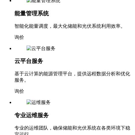
能量管理系统
智能化能量调度，最大化储能和光伏系统利用效率。
询价
云平台服务
基于云计算的能源管理平台，提供远程数据分析和优化
服务。
询价
专业运维服务