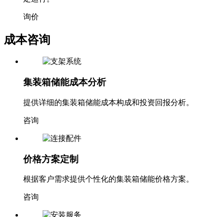
专业的运维团队，确保储能和光伏系统在各类环境下稳
定运行。
询价
成本咨询
集装箱储能成本分析
提供详细的集装箱储能成本构成和投资回报分析。
咨询
价格方案定制
根据客户需求提供个性化的集装箱储能价格方案。
咨询