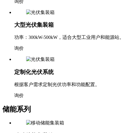
询价
大型光伏集装箱
功率：300kW-500kW，适合大型工业用户和能源站。
询价
定制化光伏系统
根据客户需求定制光伏功率和功能配置。
询价
储能系列