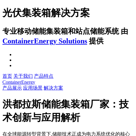
光伏集装箱解决方案
专业移动储能集装箱和站点储能系统
由
ContainerEnergy Solutions
提供
首页
关于我们
产品特点
ContainerEnergy
产品展示
应用场景
解决方案
洪都拉斯储能集装箱厂家：技
术创新与应用解析
在全球能源转型背景下,储能技术正成为电力系统优化的核心