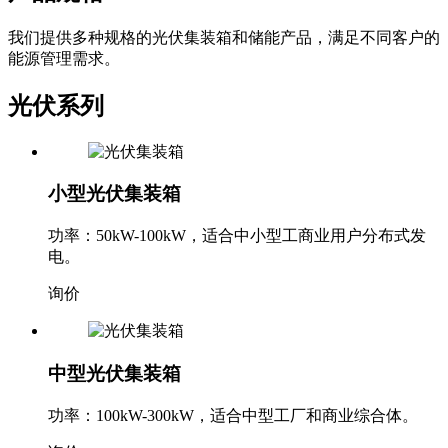
产品规格
我们提供多种规格的光伏集装箱和储能产品，满足不同客户的
能源管理需求。
光伏系列
小型光伏集装箱
功率：50kW-100kW，适合中小型工商业用户分布式发
电。
询价
中型光伏集装箱
功率：100kW-300kW，适合中型工厂和商业综合体。