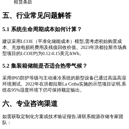
租赁条款
五、行业常见问题解答
5.1 系统生命周期成本如何计算？
建议采用LCOE（平准化储能成本）模型,需考虑初始购置成
本、充放电损耗费用及残值回收价值。2023年洪都拉斯市场典
型项目的LCOE约为0.12-0.15美元/kWh。
5.2 集装箱储能是否适合热带气候？
采用IP65防护等级与主动液冷系统的新型设备已通过高温高湿
环境测试。2022年在洪都拉斯La Ceiba实施的示范项目证明,系
统在95%湿度环境下仍可保持额定输出。
六、专业咨询渠道
如需获取定制化方案或技术验证报告,请联系能源存储专家团
队：