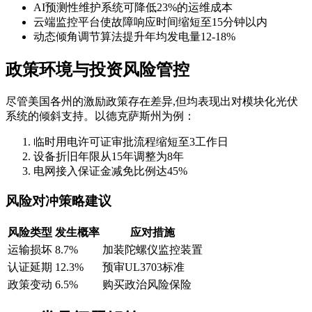
AI预测性维护系统可降低23%的运维成本
云端监控平台使故障响应时间缩短至15分钟以内
动态倾角调节算法提升年均发电量12-18%
政策环境与投资风险管控
尽管美国各州的激励政策存在差异,但均表现出对模块化光伏
系统的倾斜支持。以德克萨斯州为例：
临时用电许可证审批流程缩短至3工作日
设备折旧年限从15年调整为8年
电网接入保证金减免比例达45%
风险对冲策略建议
风险类型
发生概率
应对措施
运输损坏
8.7%
加装陀螺仪监控装置
认证延期
12.3%
预审UL3703标准
政策变动
6.5%
购买政治风险保险