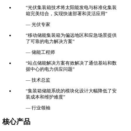
箱完美结合，实现快速部署和灵活应用”
— 光伏专家
“移动储能集装箱为偏远地区和应急场景提供
了可靠的电力解决方案”
— 储能工程师
“站点储能解决方案有效解决了通信基站和数
据中心的电力供应问题”
— 技术总监
“集装箱储能系统的模块化设计大幅降低了安
装成本和维护难度”
— 行业领袖
核心产品
我们提供全方位的光伏集装箱和储能解决方案，包括光伏集装