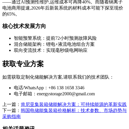
——通过AI预测性维护,运维成本可再降40%。而随着钠离子
电池商用提速,2026年后新装系统的材料成本可能下探至现价
的65%。
核心技术发展方向
智能预警系统：提前72小时预测故障风险
混合储能架构：锂电+液流电池组合方案
双向变流技术：实现毫秒级电网响应
获取专业方案
如需获取定制化储能解决方案,请联系我们的技术团队：
电话/WhatsApp：+86 138 1658 3346
电子邮箱：
energystorage2000@gmail.com
上一篇：
肯尼亚集装箱储能解决方案：可持续能源的革新实践
下一篇：
韩国电储能集装箱价格解析：技术参数、市场趋势与
采购指南
相关话题资讯