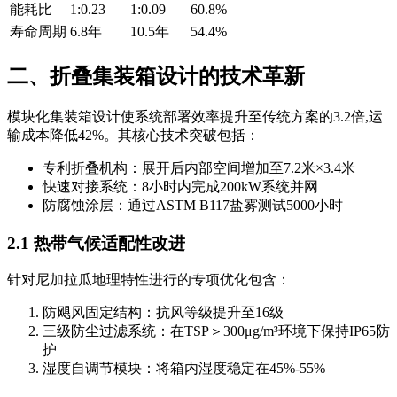
能耗比
1:0.23
1:0.09
60.8%
寿命周期
6.8年
10.5年
54.4%
二、折叠集装箱设计的技术革新
模块化集装箱设计使系统部署效率提升至传统方案的3.2倍,运
输成本降低42%。其核心技术突破包括：
专利折叠机构：展开后内部空间增加至7.2米×3.4米
快速对接系统：8小时内完成200kW系统并网
防腐蚀涂层：通过ASTM B117盐雾测试5000小时
2.1 热带气候适配性改进
针对尼加拉瓜地理特性进行的专项优化包含：
防飓风固定结构：抗风等级提升至16级
三级防尘过滤系统：在TSP＞300μg/m³环境下保持IP65防
护
湿度自调节模块：将箱内湿度稳定在45%-55%