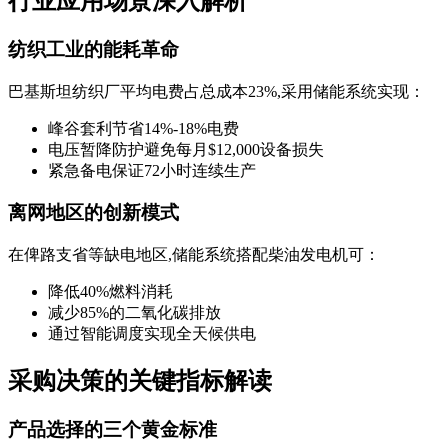
行业应用场景深入解析
纺织工业的能耗革命
巴基斯坦纺织厂平均电费占总成本23%,采用储能系统实现：
峰谷套利节省14%-18%电费
电压暂降防护避免每月$12,000设备损失
紧急备电保证72小时连续生产
离网地区的创新模式
在俾路支省等缺电地区,储能系统搭配柴油发电机可：
降低40%燃料消耗
减少85%的二氧化碳排放
通过智能调度实现全天候供电
采购决策的关键指标解读
产品选择的三个黄金标准