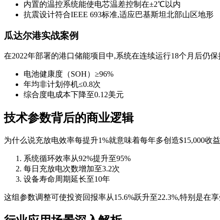
内置的温控系统能使电芯温差控制在±2℃以内
抗震设计符合IEEE 693标准,适应巴基斯坦北部山区地形
瓜达尔港实战案例
在2022年部署的港口储能项目中,系统在连续运行18个月后仍保
电池健康度（SOH）≥96%
年均非计划停机≤0.8次
综合度电成本下降至0.12美元
技术参数背后的商业逻辑
为什么说充放电效率每提升1%就意味着每年多创造$15,000
系统循环效率从92%提升至95%
每日充放电次数增加至3.2次
设备寿命周期延长至10年
这组参数调整可使投资回报率从15.6%跃升至22.3%,特别是在