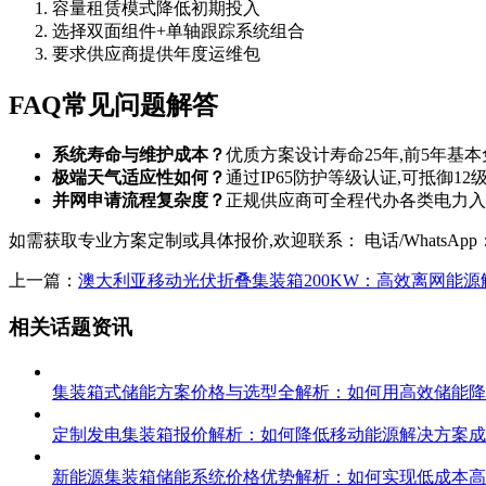
容量租赁模式降低初期投入
选择双面组件+单轴跟踪系统组合
要求供应商提供年度运维包
FAQ常见问题解答
系统寿命与维护成本？
优质方案设计寿命25年,前5年基
极端天气适应性如何？
通过IP65防护等级认证,可抵御12
并网申请流程复杂度？
正规供应商可全程代办各类电力入
如需获取专业方案定制或具体报价,欢迎联系： 电话/WhatsApp
上一篇：
澳大利亚移动光伏折叠集装箱200KW：高效离网能
相关话题资讯
集装箱式储能方案价格与选型全解析：如何用高效储能降
定制发电集装箱报价解析：如何降低移动能源解决方案成
新能源集装箱储能系统价格优势解析：如何实现低成本高