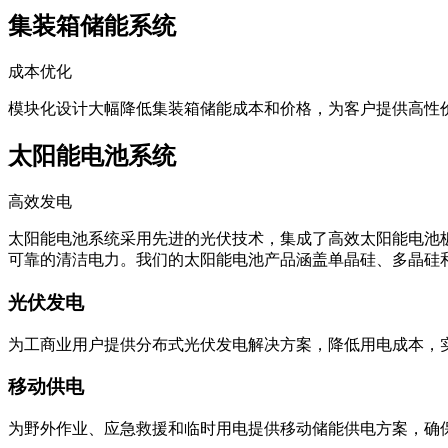
集装箱储能系统
成本优化
模块化设计大幅降低集装箱储能成本和价格，为客户提供高性
太阳能电池系统
高效发电
太阳能电池系统采用先进的光伏技术，集成了高效太阳能电池板
可靠的清洁电力。我们的太阳能电池产品涵盖单晶硅、多晶硅
光伏发电
为工商业用户提供分布式光伏发电解决方案，降低用电成本，
移动供电
为野外作业、应急救援和临时用电提供移动储能供电方案，确