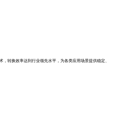
技术，转换效率达到行业领先水平，为各类应用场景提供稳定、