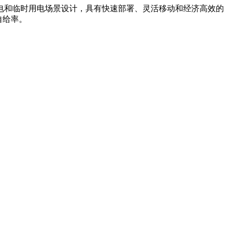
电和临时用电场景设计，具有快速部署、灵活移动和经济高效的
自给率。