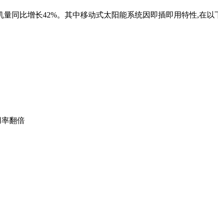
光伏装机量同比增长42%。其中移动式太阳能系统因即插即用特性,在
用率翻倍