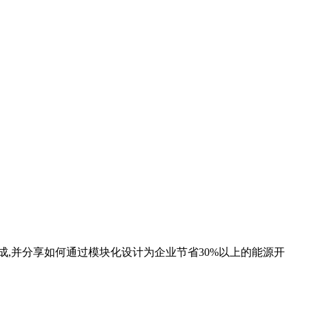
,并分享如何通过模块化设计为企业节省30%以上的能源开