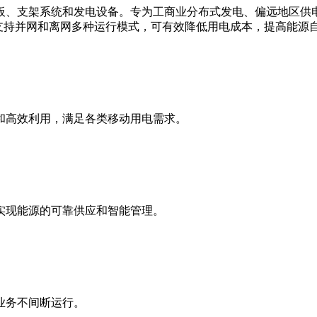
板、支架系统和发电设备。专为工商业分布式发电、偏远地区供
支持并网和离网多种运行模式，可有效降低用电成本，提高能源
和高效利用，满足各类移动用电需求。
实现能源的可靠供应和智能管理。
业务不间断运行。