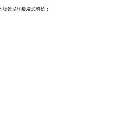
以下场景呈现爆发式增长：