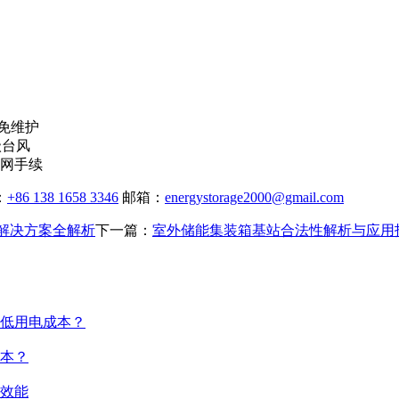
本免维护
级台风
网手续
：
+86 138 1658 3346
邮箱：
energystorage2000@gmail.com
源解决方案全解析
下一篇：
室外储能集装箱基站合法性解析与应用
低用电成本？
本？
效能