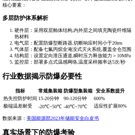
核心要素：
多层防护体系解析
硬件层：采用双层舱体结构,内外层之间填充陶瓷纤维隔
热材料
电气层：配置防爆型断路器,切断响应时间小于20ms
气体层：配备七氟丙烷全淹没式灭火系统,覆盖全仓范围
结构层：设置定向泄压通道,瞬时压力释放能力＞10MPa
监控层：部署多点式温感网络,温度采样频率达5次/秒
行业数据揭示防爆必要性
指标
常规集装箱
防爆型集装箱
安全系数提升
热失控防护时间
15-20分钟
90-120分钟
600%
极端温差耐受
适应性扩展80%
-20℃~50℃
-40℃~70℃
数据来源：
美国能源部2023年储能安全白皮书
真实场景下的防爆考验