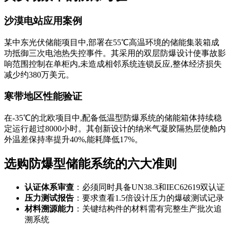
沙漠电站应用案例
某中东光伏储能项目中,部署在55℃高温环境的储能集装箱成
功抵御三次电池热失控事件。其采用的双层防爆设计使事故影
响范围控制在单柜内,未造成相邻系统连锁反应,整体经济损失
减少约380万美元。
寒带地区性能验证
在-35℃的北欧项目中,配备低温型防爆系统的储能箱体持续稳
定运行超过8000小时。其创新设计的纳米气凝胶隔热层使舱内
外温差保持率提升40%,能耗降低17%。
选购防爆型储能系统的六大准则
认证体系审查
：必须同时具备UN38.3和IEC62619双认证
压力测试报告
：要求查看1.5倍设计压力的爆破测试记录
材料溯源能力
：关键结构件的材料需有完整生产批次追
溯系统