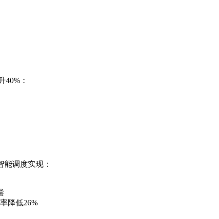
）
40%：
智能调度实现：
偿
率降低26%