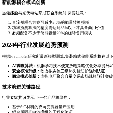
新能源耦合模式创新
当储能舱与光伏电站形成联合系统时,需要注意：
直流侧耦合方案可减少3.5%的能量转换损耗
功率预测算法的精度需达到85%以上才具备商用价值
必须配备不少于储能容量20%的旋转备用模块
2024年行业发展趋势预测
根据Fraunhofer研究所最新模型测算,集装箱式储能系统将在
AI调度算法：
机器学习技术使充放电策略优化效率提升40
安全标准升级：
欧盟拟实施三级热失控防护强制认证
商业模式创新：
虚拟电厂聚合容量交易市场规模预计突破
技术演进关键路径
行业专家共识显示,下一代产品将聚焦：
基于SiC材料的双向变流器量产应用
锂金属固态电池模组的工程化验证