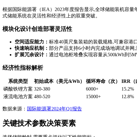
根据国际能源署（IEA）2023年度报告显示,全球储能装机容
式储能系统在灵活性和经济性上的双重突破。
模块化设计创造部署灵活性
空间适应能力：
标准40英尺集装箱的装载规格,可兼容港
快速响应机制：
部分产品支持6小时内完成场地调试并网
扩展冗余设计：
通过电池柜堆叠实现容量从500kWh到5
经济性指标解析
系统类型
初始成本（美元/kWh）
循环寿命（次）
IRR
磷酸铁锂方案
320-380
6000+
15.2%
液流电池方案
480-520
15000+
12.8%
数据来源：
国际能源署2024年Q1报告
关键技术参数决策要素