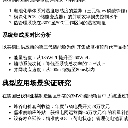
选择储能舱时,需要重点评估以下性能指标：
电池化学体系对温度敏感度的差异（三元锂 vs 磷酸铁锂
模块化PCS（储能变流器）的并联效率损失控制水平
热管理系统在-30℃至50℃工作区间的温控精度
系统集成度对比分析
以某德国供应商的第三代储能舱为例,其集成度相较前代产品提升
能量密度：从185Wh/L提升至260Wh/L
辅助系统功耗：降低至系统总功率的1.2%以下
并网响应速度：从200ms缩短至80ms以内
典型应用场景实证研究
在德国巴伐利亚某制造园区部署的3MWh储能项目中,系统通过
峰谷电价套利收益：年度节省电费开支28万欧元
需求侧响应补贴：获得电网运营商9.6万欧元/年的容量补
设备寿命延长：精准的SOC（荷电状态）管理使电池衰减