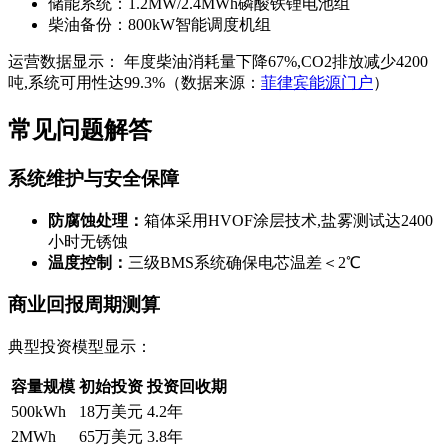
储能系统：1.2MW/2.4MWh磷酸铁锂电池组
柴油备份：800kW智能调度机组
运营数据显示： 年度柴油消耗量下降67%,CO2排放减少4200
吨,系统可用性达99.3%（数据来源：
菲律宾能源门户
）
常见问题解答
系统维护与安全保障
防腐蚀处理：
箱体采用HVOF涂层技术,盐雾测试达2400
小时无锈蚀
温度控制：
三级BMS系统确保电芯温差＜2℃
商业回报周期测算
典型投资模型显示：
容量规模
初始投资
投资回收期
500kWh
18万美元
4.2年
2MWh
65万美元
3.8年