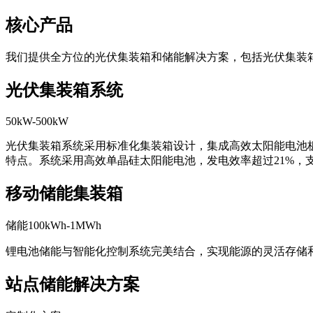
核心产品
我们提供全方位的光伏集装箱和储能解决方案，包括光伏集装
光伏集装箱系统
50kW-500kW
光伏集装箱系统采用标准化集装箱设计，集成高效太阳能电池
特点。系统采用高效单晶硅太阳能电池，发电效率超过21%，
移动储能集装箱
储能100kWh-1MWh
锂电池储能与智能化控制系统完美结合，实现能源的灵活存储
站点储能解决方案