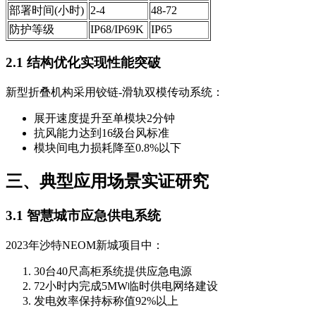
部署时间(小时)
2-4
48-72
防护等级
IP68/IP69K
IP65
2.1 结构优化实现性能突破
新型折叠机构采用铰链-滑轨双模传动系统：
展开速度提升至单模块2分钟
抗风能力达到16级台风标准
模块间电力损耗降至0.8%以下
三、典型应用场景实证研究
3.1 智慧城市应急供电系统
2023年沙特NEOM新城项目中：
30台40尺高柜系统提供应急电源
72小时内完成5MW临时供电网络建设
发电效率保持标称值92%以上