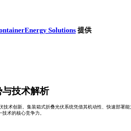
ontainerEnergy Solutions
提供
势与技术解析
伏技术创新。集装箱式折叠光伏系统凭借其机动性、快速部署能
一技术的核心竞争力。