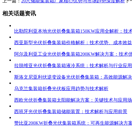
上一篇：
20尺储能集装箱厂家核心优势与市场趋势深度解析
下
相关话题资讯
比勒陀利亚本地光伏折叠集装箱150KW应用全解析：技
西亚新型光伏折叠集装箱价格解析：技术优势、成本效益
阿尔及利亚工业光伏折叠集装箱200KW解决方案：技术
拉脱维亚光伏折叠集装箱液冷系统：技术解析与行业应用
斯洛文尼亚利伏逆变设备光伏折叠集装箱：高效能源解决
乌克兰集装箱折叠光伏板应用趋势与技术解析
西欧光伏折叠集装箱太阳能解决方案：关键技术与应用场
西班牙光伏折叠集装箱储能装置：技术解析与应用前景
赞比亚200KW折叠光伏集装箱系统：可再生能源解决方