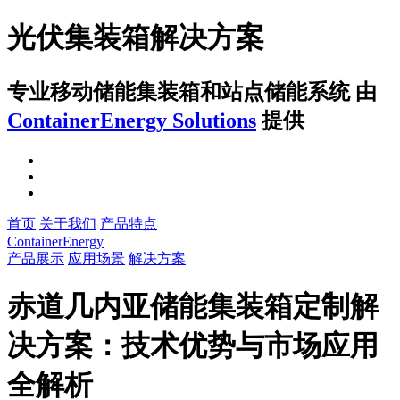
光伏集装箱解决方案
专业移动储能集装箱和站点储能系统
由
ContainerEnergy Solutions
提供
首页
关于我们
产品特点
ContainerEnergy
产品展示
应用场景
解决方案
赤道几内亚储能集装箱定制解
决方案：技术优势与市场应用
全解析