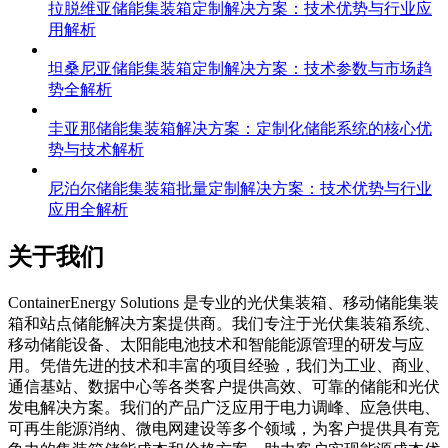
拉脱维亚储能集装箱定制解决方案：技术优势与行业应
用解析
坦桑尼亚储能集装箱定制解决方案：技术参数与市场趋
势全解析
圭亚那储能集装箱解决方案：定制化储能系统的核心优
势与技术解析
尼泊尔储能集装箱批量定制解决方案：技术优势与行业
应用全解析
关于我们
C
ontainerEnergy Solutions 是专业的光伏集装箱、移动储能集装
箱和站点储能解决方案提供商。我们专注于光伏集装箱系统、
移动储能设备、太阳能电池技术和智能能源管理的研发与应
用。凭借先进的技术和丰富的项目经验，我们为工业、商业、
通信基站、数据中心等各类客户提供高效、可靠的储能和光伏
发电解决方案。我们的产品广泛应用于电力调峰、应急供电、
可再生能源消纳、微电网建设等多个领域，为客户提供具有竞