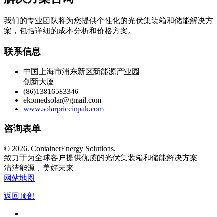
我们的专业团队将为您提供个性化的光伏集装箱和储能解决方
案，包括详细的成本分析和价格方案。
联系信息
中国上海市浦东新区新能源产业园
创新大厦
(86)13816583346
ekomedsolar@gmail.com
www.solarpriceinpak.com
咨询表单
©
2026. ContainerEnergy Solutions.
致力于为全球客户提供优质的光伏集装箱和储能解决方案
清洁能源，美好未来
网站地图
返回顶部