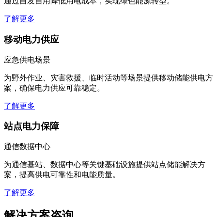
通过自发自用降低用电成本，实现绿色能源转型。
了解更多
移动电力供应
应急供电场景
为野外作业、灾害救援、临时活动等场景提供移动储能供电方
案，确保电力供应可靠稳定。
了解更多
站点电力保障
通信数据中心
为通信基站、数据中心等关键基础设施提供站点储能解决方
案，提高供电可靠性和电能质量。
了解更多
解决方案咨询