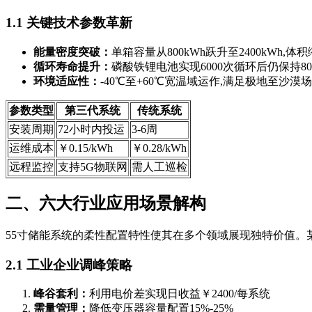
1.1 关键技术参数革新
能量密度突破：
单箱容量从800kWh跃升至2400kWh,体积
循环寿命提升：
磷酸铁锂电池实现6000次循环后仍保持8
环境适应性：
-40℃至+60℃宽温域运作,满足极地至沙漠
参数类型
第三代系统
传统系统
安装周期
72小时内投运
3-6周
运维成本
￥0.15/kWh
￥0.28/kWh
远程监控
支持5G物联网
需人工巡检
二、六大行业应用场景解构
55寸储能系统的柔性配置特性使其在多个领域展现独特价值。某
2.1 工业企业调峰策略
峰谷套利：
利用电价差实现日收益￥2400/每系统
需量管理：
降低变压器容量配置15%-25%