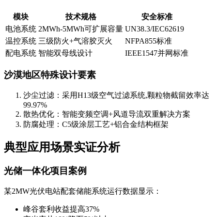
模块
技术规格
安全标准
电池系统
2MWh-5MWh可扩展容量
UN38.3/IEC62619
温控系统
三级防火+气溶胶灭火
NFPA855标准
配电系统
智能双母线设计
IEEE1547并网标准
沙漠地区特殊设计要素
沙尘过滤：采用H13级空气过滤系统,颗粒物截留效率达
99.97%
散热优化：智能变频空调+风道导流双重解决方案
防腐处理：C5级涂层工艺+铝合金结构框架
典型应用场景实证分析
光储一体化项目案例
某2MW光伏电站配套储能系统运行数据显示：
峰谷套利收益提高37%