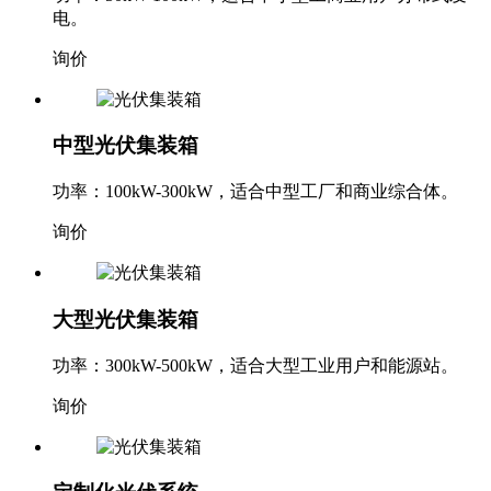
询价
中型光伏集装箱
功率：100kW-300kW，适合中型工厂和商业综合体。
询价
大型光伏集装箱
功率：300kW-500kW，适合大型工业用户和能源站。
询价
定制化光伏系统