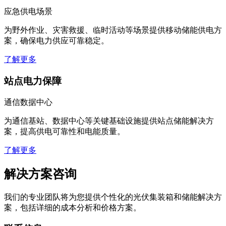
为野外作业、灾害救援、临时活动等场景提供移动储能供电方
案，确保电力供应可靠稳定。
了解更多
站点电力保障
通信数据中心
为通信基站、数据中心等关键基础设施提供站点储能解决方
案，提高供电可靠性和电能质量。
了解更多
解决方案咨询
我们的专业团队将为您提供个性化的光伏集装箱和储能解决方
案，包括详细的成本分析和价格方案。
联系信息