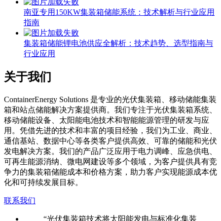
南亚专用150KW集装箱储能系统：技术解析与行业应用
指南
集装箱储能锂电池供应全解析：技术趋势、选型指南与
行业应用
关于我们
C
ontainerEnergy Solutions 是专业的光伏集装箱、移动储能集装
箱和站点储能解决方案提供商。我们专注于光伏集装箱系统、
移动储能设备、太阳能电池技术和智能能源管理的研发与应
用。凭借先进的技术和丰富的项目经验，我们为工业、商业、
通信基站、数据中心等各类客户提供高效、可靠的储能和光伏
发电解决方案。我们的产品广泛应用于电力调峰、应急供电、
可再生能源消纳、微电网建设等多个领域，为客户提供具有竞
争力的集装箱储能成本和价格方案，助力客户实现能源成本优
化和可持续发展目标。
联系我们
“光伏集装箱技术将太阳能发电与标准化集装
箱完美结合，实现快速部署和灵活应用”