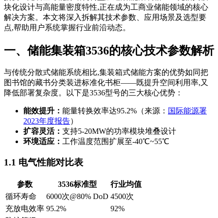
块化设计与高能量密度特性,正在成为工商业储能领域的核心
解决方案。本文将深入拆解其技术参数、应用场景及选型要
点,帮助用户系统掌握行业前沿动态。
一、储能集装箱3536的核心技术参数解析
与传统分散式储能系统相比,集装箱式储能方案的优势如同把
图书馆的藏书分类装进标准化书柜——既提升空间利用率,又
降低部署复杂度。以下是3536型号的三大核心优势：
能效提升：
能量转换效率达95.2%（来源：
国际能源署
2023年度报告
）
扩容灵活：
支持5-20MW的功率模块堆叠设计
环境适应：
工作温度范围扩展至-40℃~55℃
1.1 电气性能对比表
参数
3536标准型
行业均值
循环寿命
6000次@80% DoD
4500次
充放电效率
95.2%
92%