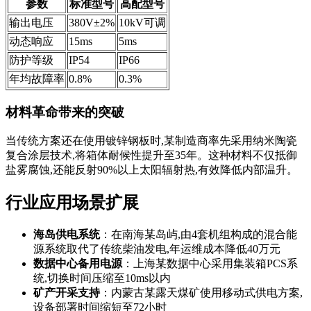
参数
标准型号
高配型号
输出电压
380V±2%
10kV可调
动态响应
15ms
5ms
防护等级
IP54
IP66
年均故障率
0.8%
0.3%
材料革命带来的突破
当传统方案还在使用镀锌钢板时,某制造商率先采用纳米陶瓷
复合涂层技术,将箱体耐候性提升至35年。这种材料不仅抵御
盐雾腐蚀,还能反射90%以上太阳辐射热,有效降低内部温升。
行业应用场景扩展
海岛供电系统
：在南海某岛屿,由4套机组构成的混合能
源系统取代了传统柴油发电,年运维成本降低40万元
数据中心备用电源
：上海某数据中心采用集装箱PCS系
统,切换时间压缩至10ms以内
矿产开采支持
：内蒙古某露天煤矿使用移动式供电方案,
设备部署时间缩短至72小时