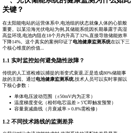
关键？
在太阳能电站的运营体系中,电池组的状态就像人体的心脏般
重要。以某沿海光伏电站为例,其储能系统因长期暴露于高湿
高盐环境,电池内阻在18个月内升高了32%,直接导致储能效率
下降14%。这个真实的案例印证了
电池健康监测系统
在以下三
个核心维度的价值...
1.1 实时监控如何避免隐性故障？
传统的人工巡检难以捕捉的渐变式衰退,正是造成80%储能事
故的主因。通过
电池健康监测系统
,技术人员可以实时掌握以
下核心参数：
单体电压波动范围（±50mV内为正常）
温度梯度变化（相邻电芯温差＞5℃即触发预警）
容量衰减曲线（月衰减率＞0.8%需检修）
1.2 不同技术路线的监测差异