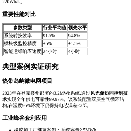
220Wh/L。
重要性能对比
参数类型
行业平均值
领先水平
系统转换效率
91.5%
94.8%
模块级监控精度
±5%
±1.5%
智能运维响应速度
24小时
4小时
典型案例实证研究
热带岛屿微电网项目
2023年在登嘉楼州部署的3.2MWh系统,通过
风光储协同控制技
术
实现全年供电可靠性99.97%。该系统配置双层空气循环结
构,在湿度95%环境下仍保持电芯温差<2℃。
工业峰谷套利应用
橡胶加工厂部署案例：系统容量2.5MWh