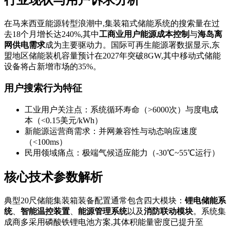
在马来西亚能源转型浪潮中,集装箱式储能系统的搜索量在过
去18个月增长达240%,其中
工商业用户能源成本控制
与
海岛离
网供电需求
成为主要驱动力。国际可再生能源署数据显示,东
盟地区储能装机容量预计在2027年突破8GW,其中移动式储能
设备将占新增市场的35%。
用户搜索行为特征
工业用户关注点：系统循环寿命（>6000次）与度电成
本（<0.15美元/kWh）
新能源运营商需求：并网兼容性与动态响应速度
（<100ms）
民用领域痛点：极端气候适应能力（-30℃~55℃运行）
核心技术参数解析
典型20尺储能集装箱装备配置通常包含四大模块：
锂电储能系
统
、
智能温控装置
、
能源管理系统
以及
消防联动模块
。系统集
成商多采用磷酸铁锂电池方案,其体积能量密度已提升至