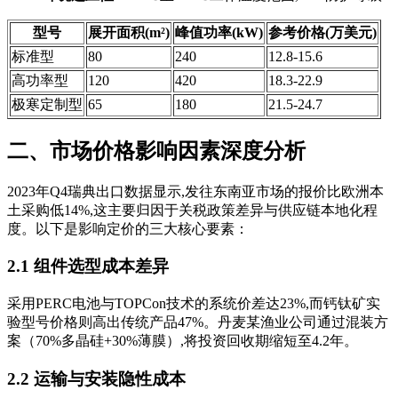
型号
展开面积(m²)
峰值功率(kW)
参考价格(万美元)
标准型
80
240
12.8-15.6
高功率型
120
420
18.3-22.9
极寒定制型
65
180
21.5-24.7
二、市场价格影响因素深度分析
2023年Q4瑞典出口数据显示,发往东南亚市场的报价比欧洲本
土采购低14%,这主要归因于关税政策差异与供应链本地化程
度。以下是影响定价的三大核心要素：
2.1 组件选型成本差异
采用PERC电池与TOPCon技术的系统价差达23%,而钙钛矿实
验型号价格则高出传统产品47%。丹麦某渔业公司通过混装方
案（70%多晶硅+30%薄膜）,将投资回收期缩短至4.2年。
2.2 运输与安装隐性成本