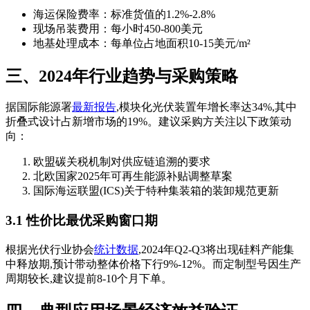
海运保险费率：标准货值的1.2%-2.8%
现场吊装费用：每小时450-800美元
地基处理成本：每单位占地面积10-15美元/m²
三、2024年行业趋势与采购策略
据国际能源署
最新报告
,模块化光伏装置年增长率达34%,其中
折叠式设计占新增市场的19%。建议采购方关注以下政策动
向：
欧盟碳关税机制对供应链追溯的要求
北欧国家2025年可再生能源补贴调整草案
国际海运联盟(ICS)关于特种集装箱的装卸规范更新
3.1 性价比最优采购窗口期
根据光伏行业协会
统计数据
,2024年Q2-Q3将出现硅料产能集
中释放期,预计带动整体价格下行9%-12%。而定制型号因生产
周期较长,建议提前8-10个月下单。