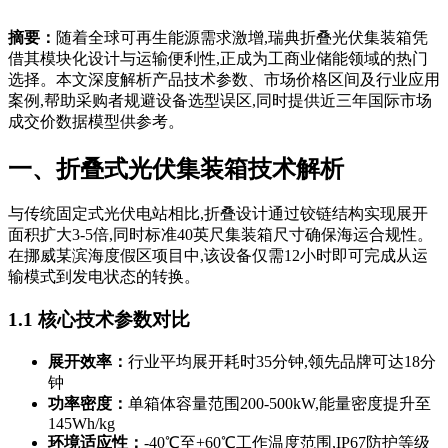
摘要：
随着全球可再生能源需求激增,瑞典折叠光伏集装箱凭
借其模块化设计与运输便利性,正成为工商业储能领域的热门
选择。本文深度解析产品技术参数、市场价格区间及行业应用
案例,帮助采购者规避设备选型误区,同时提供近三年国际市场
成交价数据模型供参考。
一、折叠式光伏集装箱技术解析
与传统固定式光伏电站相比,折叠设计通过铰链结构实现展开
面积扩大3-5倍,同时标准40英尺集装箱尺寸确保海运合规性。
在挪威某滨海度假区项目中,该设备仅需12小时即可完成从运
输模式到发电状态的转换。
1.1 核心技术参数对比
展开效率：
行业平均展开耗时35分钟,领先品牌可达18分
钟
功率密度：
单箱体容量范围200-500kW,能量密度提升至
145Wh/kg
环境适应性：
-40℃至+60℃工作温度范围,IP67防护等级