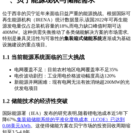
位于西非的贝宁近年来面临日益严重的能源挑战。根据国际可
再生能源机构（IRENA）统计数据显示,该国2022年可再生能
源发电量仅占总装机容量的18%,而电力缺口峰值时期可达
400MW。这种供需失衡推动了各类储能解决方案的市场需求,
特别是兼具灵活性与可靠性的
集装箱式储能系统
逐渐成为基础
设施建设的重点项目。
1.1 当前能源系统面临的三大挑战
电网覆盖不足：目前农村地区电网覆盖率不足35%
电价波动剧烈：工业用电价格波动幅度高达120%
新能源并网困难：现有电网无法有效消纳超200MW的光
伏发电项目
1.2 储能技术的经济性突破
国际能源署（IEA）发布的研究表明,随着锂电池成本近5年下
降67%,
集装箱储能系统的平准化度电成本（LCOE）已达到
0.08美元/kWh
。这使得储能方案在贝宁市场的投资回收周期缩
短至3.5-4.8年。