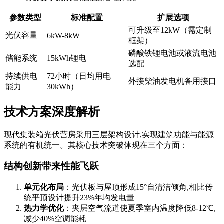
参数类型
标准配置
扩展选项
可升级至12kW（需定制
光伏容量
6kW-8kW
框架）
磷酸铁锂电池或液流电池
储能系统
15kWh锂电
选配
持续供电
72小时（日均用电
外接柴油发电机备用接口
能力
30kWh）
技术方案深度解析
现代集装箱光伏营房采用三层架构设计,实现建筑功能与能源
系统的有机统一。其核心技术突破体现在三个方面：
结构创新带来性能飞跃
单元化布局
：光伏板与屋顶形成15°自清洁倾角,相比传
统平顶设计提升23%年均发电量
热力学优化
：夹层空气流道使夏季室内温度降低8-12℃,
减少40%空调能耗