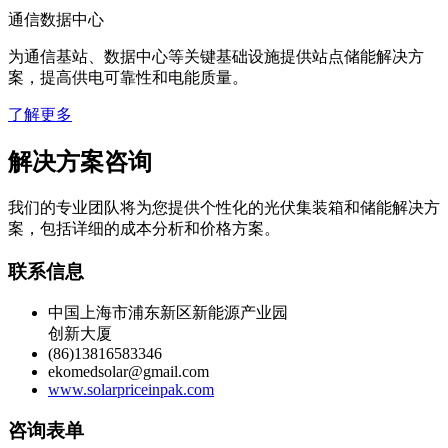
通信数据中心
为通信基站、数据中心等关键基础设施提供站点储能解决方
案，提高供电可靠性和电能质量。
了解更多
解决方案咨询
我们的专业团队将为您提供个性化的光伏集装箱和储能解决方
案，包括详细的成本分析和价格方案。
联系信息
中国上海市浦东新区新能源产业园
创新大厦
(86)13816583346
ekomedsolar@gmail.com
www.solarpriceinpak.com
咨询表单