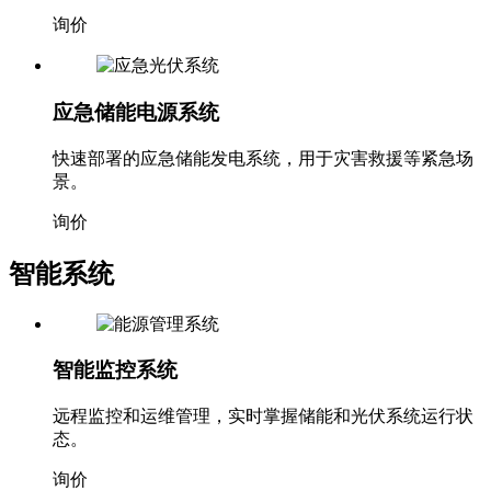
询价
应急储能电源系统
快速部署的应急储能发电系统，用于灾害救援等紧急场
景。
询价
智能系统
智能监控系统
远程监控和运维管理，实时掌握储能和光伏系统运行状
态。
询价