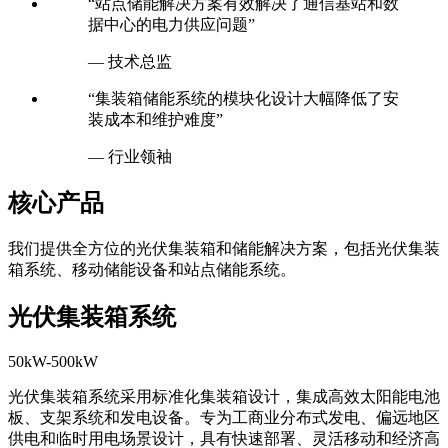
“站点储能解决方案有效解决了通信基站和数
据中心的电力供应问题”
— 技术总监
“集装箱储能系统的模块化设计大幅降低了安
装成本和维护难度”
— 行业领袖
核心产品
我们提供全方位的光伏集装箱和储能解决方案，包括光伏集装
箱系统、移动储能设备和站点储能系统。
光伏集装箱系统
50kW-500kW
光伏集装箱系统采用标准化集装箱设计，集成高效太阳能电池
板、支架系统和发电设备。专为工商业分布式发电、偏远地区
供电和临时用电场景设计，具有快速部署、灵活移动和经济高