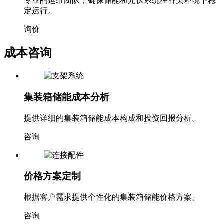
专业的运维团队，确保储能和光伏系统在各类环境下稳
定运行。
询价
成本咨询
集装箱储能成本分析
提供详细的集装箱储能成本构成和投资回报分析。
咨询
价格方案定制
根据客户需求提供个性化的集装箱储能价格方案。
咨询