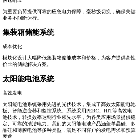
快速响应
为重要负荷提供可靠的应急电力保障，毫秒级切换，确保关键
业务不间断运行。
集装箱储能系统
成本优化
模块化设计大幅降低集装箱储能成本和价格，为客户提供高性
价比的储能解决方案。
太阳能电池系统
高效发电
太阳能电池系统采用先进的光伏技术，集成了高效太阳能电池
板、智能逆变器和监控系统。系统采用PERC、HJT等高效电
池技术，转换效率达到行业领先水平，为各类应用场景提供稳
定、可靠的清洁电力。我们的太阳能电池产品涵盖单晶硅、多
晶硅和薄膜电池等多种类型，满足不同客户的发电需求和预算
要求。