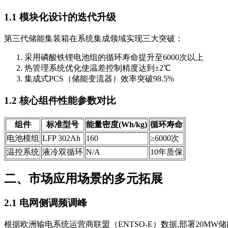
1.1 模块化设计的迭代升级
第三代储能集装箱在系统集成领域实现三大突破：
采用磷酸铁锂电池组的循环寿命提升至6000次以上
热管理系统优化使温差控制精度达到±2℃
集成式PCS（储能变流器）效率突破98.5%
1.2 核心组件性能参数对比
组件
标准型号
能量密度(Wh/kg)
循环寿命
电池模组
LFP 302Ah
160
≥6000次
温控系统
液冷双循环
N/A
10年质保
二、市场应用场景的多元拓展
2.1 电网侧调频调峰
根据欧洲输电系统运营商联盟（ENTSO-E）数据,部署20