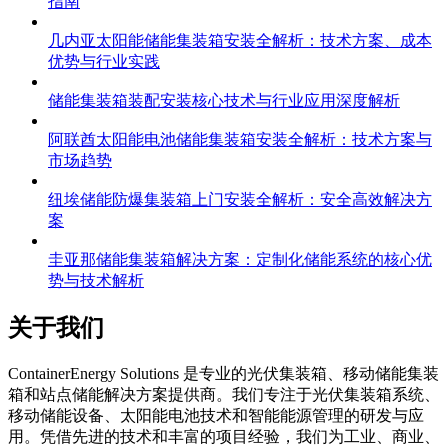
指南
几内亚太阳能储能集装箱安装全解析：技术方案、成本
优势与行业实践
储能集装箱装配安装核心技术与行业应用深度解析
阿联酋太阳能电池储能集装箱安装全解析：技术方案与
市场趋势
纽埃储能防爆集装箱上门安装全解析：安全高效解决方
案
圭亚那储能集装箱解决方案：定制化储能系统的核心优
势与技术解析
关于我们
C
ontainerEnergy Solutions 是专业的光伏集装箱、移动储能集装
箱和站点储能解决方案提供商。我们专注于光伏集装箱系统、
移动储能设备、太阳能电池技术和智能能源管理的研发与应
用。凭借先进的技术和丰富的项目经验，我们为工业、商业、