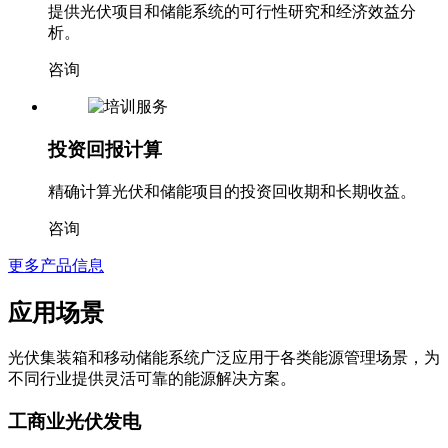
提供光伏项目和储能系统的可行性研究和经济效益分
析。
咨询
投资回报计算
精确计算光伏和储能项目的投资回收期和长期收益。
咨询
更多产品信息
应用场景
光伏集装箱和移动储能系统广泛应用于各类能源管理场景，为
不同行业提供灵活可靠的能源解决方案。
工商业光伏发电