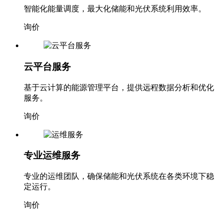
智能化能量调度，最大化储能和光伏系统利用效率。
询价
云平台服务
基于云计算的能源管理平台，提供远程数据分析和优化
服务。
询价
专业运维服务
专业的运维团队，确保储能和光伏系统在各类环境下稳
定运行。
询价