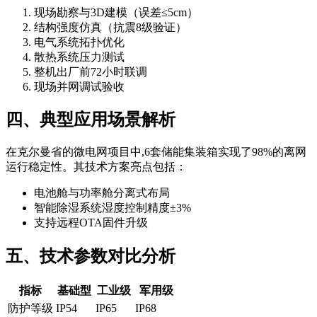
现场勘察与3D建模（误差≤5cm）
结构强度仿真（抗震8级验证）
电气系统拓扑优化
散热系统压力测试
整机出厂前72小时联调
现场并网调试验收
四、典型应用场景解析
在克尔曼省的微电网项目中,6套储能集装箱实现了
98%的离网
运行稳定性
。其技术方案亮点包括：
电池舱与功率舱分离式布局
智能除湿系统湿度控制精度±3%
支持远程OTA固件升级
五、技术参数对比分析
指标
基础型
工业级
军用级
防护等级
IP54
IP65
IP68