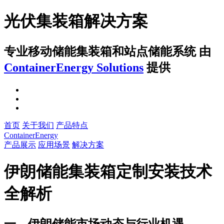
光伏集装箱解决方案
专业移动储能集装箱和站点储能系统
由
ContainerEnergy Solutions
提供
首页
关于我们
产品特点
ContainerEnergy
产品展示
应用场景
解决方案
伊朗储能集装箱定制安装技术
全解析
一、伊朗储能市场动态与行业机遇