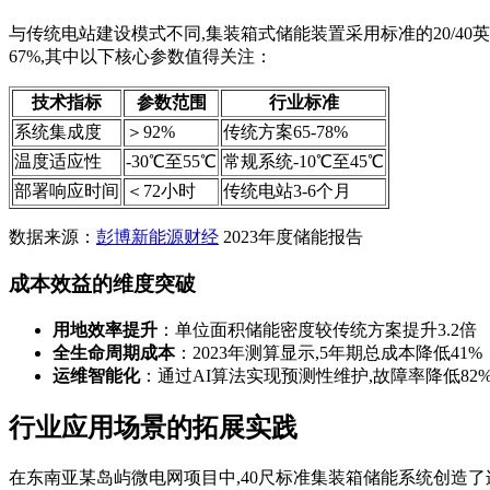
与传统电站建设模式不同,集装箱式储能装置采用标准的20/4
67%,其中以下核心参数值得关注：
技术指标
参数范围
行业标准
系统集成度
＞92%
传统方案65-78%
温度适应性
-30℃至55℃
常规系统-10℃至45℃
部署响应时间
＜72小时
传统电站3-6个月
数据来源：
彭博新能源财经
2023年度储能报告
成本效益的维度突破
用地效率提升
：单位面积储能密度较传统方案提升3.2倍
全生命周期成本
：2023年测算显示,5年期总成本降低41%
运维智能化
：通过AI算法实现预测性维护,故障率降低82
行业应用场景的拓展实践
在东南亚某岛屿微电网项目中,40尺标准集装箱储能系统创造了