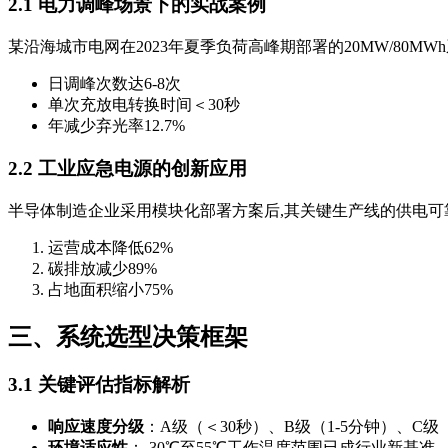
2.1 电力调峰场景下的实战案例
某沿海城市电网在2023年夏季负荷高峰期部署的20MW/80M
日调峰次数达6-8次
单次充放电转换时间＜30秒
年减少弃光率12.7%
2.2 工业应急电源的创新应用
半导体制造企业采用模块化部署方案后,其关键生产线的供电可靠性
运营成本降低62%
碳排放减少89%
占地面积缩小75%
三、系统选型决策框架
3.1 关键评估指标解析
响应速度分级
：A级（＜30秒）、B级（1-5分钟）、C级
环境适应性
：-30℃至55℃工作温度范围已成行业新基准