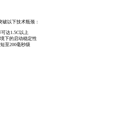
须突破以下技术瓶颈：
达1.5C以上
环境下的启动稳定性
短至200毫秒级