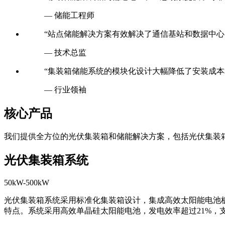
— 储能工程师
“站点储能解决方案有效解决了通信基站和数据中心
— 技术总监
“集装箱储能系统的模块化设计大幅降低了安装成本
— 行业领袖
核心产品
我们提供全方位的光伏集装箱和储能解决方案，包括光伏集装
光伏集装箱系统
50kW-500kW
光伏集装箱系统采用标准化集装箱设计，集成高效太阳能电池
特点。系统采用高效单晶硅太阳能电池，发电效率超过21%，