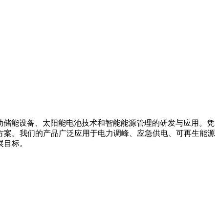
箱系统、移动储能设备、太阳能电池技术和智能能源管理的研发与应用。凭
方案。我们的产品广泛应用于电力调峰、应急供电、可再生能源
展目标。