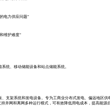
的电力供应问题”
和维护难度”
箱系统、移动储能设备和站点储能系统。
板、支架系统和发电设备。专为工商业分布式发电、偏远地区供
支持并网和离网多种运行模式，可有效降低用电成本，提高能源