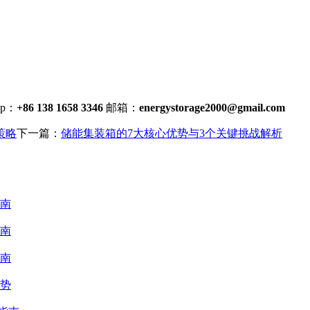
p：
+86 138 1658 3346
邮箱：
energystorage2000@gmail.com
策略
下一篇：
储能集装箱的7大核心优势与3个关键挑战解析
南
南
南
势