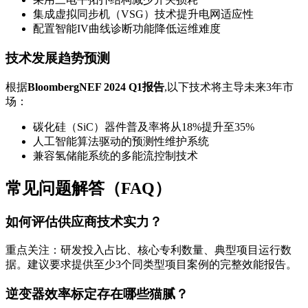
集成虚拟同步机（VSG）技术提升电网适应性
配置智能IV曲线诊断功能降低运维难度
技术发展趋势预测
根据
BloombergNEF 2024 Q1报告
,以下技术将主导未来3年市
场：
碳化硅（SiC）器件普及率将从18%提升至35%
人工智能算法驱动的预测性维护系统
兼容氢储能系统的多能流控制技术
常见问题解答（FAQ）
如何评估供应商技术实力？
重点关注：研发投入占比、核心专利数量、典型项目运行数
据。建议要求提供至少3个同类型项目案例的完整效能报告。
逆变器效率标定存在哪些猫腻？