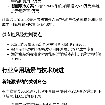
年维护费用12万元
智能液冷方案
：2套2.2MW系统,初期投入520万元,年维
护费用降至7万元
计算结果显示,尽管后者初期投入高7%,但凭借效率提升和运维
成本下降,投资回收期缩短1.8年。
供应链风险控制要点
IGBT芯片供应稳定性对交付周期影响达±20天
铝合金框架材料价格波动可能造成3-5%的成本变化
海运集装箱标准化程度影响运输成本占比（通常为总价
2-4%）
行业应用场景与技术演进
新能源消纳的关键角色
在内蒙古某200MW风电储能项目中,集装箱式逆变器通过以下
创新实现LCOE降低11%：
采用三电平拓扑结构减少开关损耗