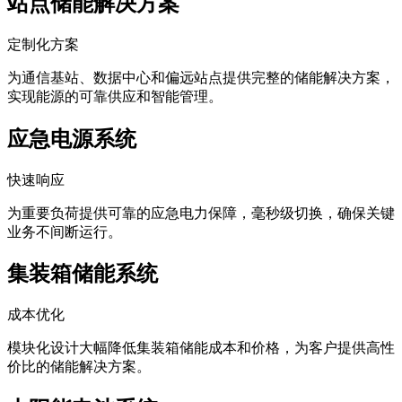
站点储能解决方案
定制化方案
为通信基站、数据中心和偏远站点提供完整的储能解决方案，
实现能源的可靠供应和智能管理。
应急电源系统
快速响应
为重要负荷提供可靠的应急电力保障，毫秒级切换，确保关键
业务不间断运行。
集装箱储能系统
成本优化
模块化设计大幅降低集装箱储能成本和价格，为客户提供高性
价比的储能解决方案。