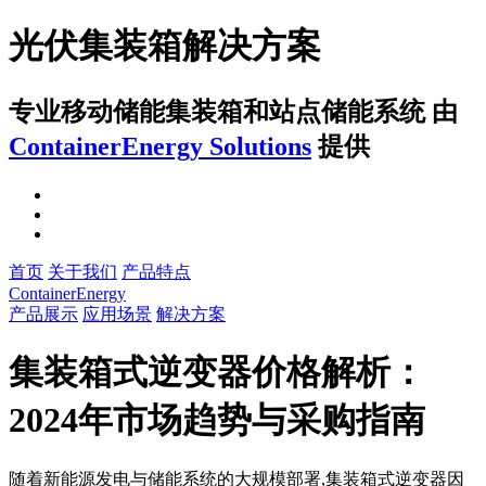
光伏集装箱解决方案
专业移动储能集装箱和站点储能系统
由
ContainerEnergy Solutions
提供
首页
关于我们
产品特点
ContainerEnergy
产品展示
应用场景
解决方案
集装箱式逆变器价格解析：
2024年市场趋势与采购指南
随着新能源发电与储能系统的大规模部署,集装箱式逆变器因