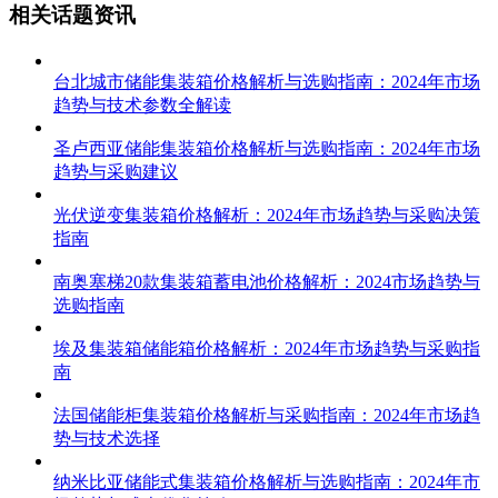
相关话题资讯
台北城市储能集装箱价格解析与选购指南：2024年市场
趋势与技术参数全解读
圣卢西亚储能集装箱价格解析与选购指南：2024年市场
趋势与采购建议
光伏逆变集装箱价格解析：2024年市场趋势与采购决策
指南
南奥塞梯20款集装箱蓄电池价格解析：2024市场趋势与
选购指南
埃及集装箱储能箱价格解析：2024年市场趋势与采购指
南
法国储能柜集装箱价格解析与采购指南：2024年市场趋
势与技术选择
纳米比亚储能式集装箱价格解析与选购指南：2024年市