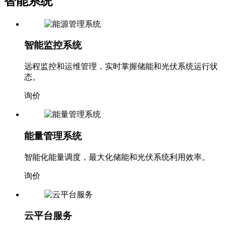
智能系统
智能监控系统
远程监控和运维管理，实时掌握储能和光伏系统运行状
态。
询价
能量管理系统
智能化能量调度，最大化储能和光伏系统利用效率。
询价
云平台服务