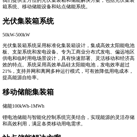
我们提供全方位的光伏集装箱和储能解决方案，包括光伏集装
箱系统、移动储能设备和站点储能系统。
光伏集装箱系统
50kW-500kW
光伏集装箱系统采用标准化集装箱设计，集成高效太阳能电池
板、支架系统和发电设备。专为工商业分布式发电、偏远地区
供电和临时用电场景设计，具有快速部署、灵活移动和经济高
效的特点。系统采用高效单晶硅太阳能电池，发电效率超过
21%，支持并网和离网多种运行模式，可有效降低用电成本，
提高能源自给率。
移动储能集装箱
储能100kWh-1MWh
锂电池储能与智能化控制系统完美结合，实现能源的灵活存储
和高效利用，满足各类移动用电需求。