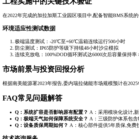
工程实施中的关键技术验证
在2022年完成的加拉加斯工业园区项目中,配备智能BMS系统
环境适应性测试数据
极端温度测试：-20℃至+60℃温箱连续运行500小时
防尘测试：IP65防护等级下持续48小时沙尘模拟
连续充放电：100%DOD循环测试达6000次后容量保持率＞
市场前景与投资回报分析
根据南美能源署2023年报告,委内瑞拉储能市场规模预计在2025
FAQ常见问题解答
Q：系统扩容是否影响原有配置？
A：采用模块化设计,
Q：极端天气如何保障系统安全？
A：三级防护体系包含
Q：设备质保周期如何？
A：核心部件提供5年质保,免
技术咨询服务