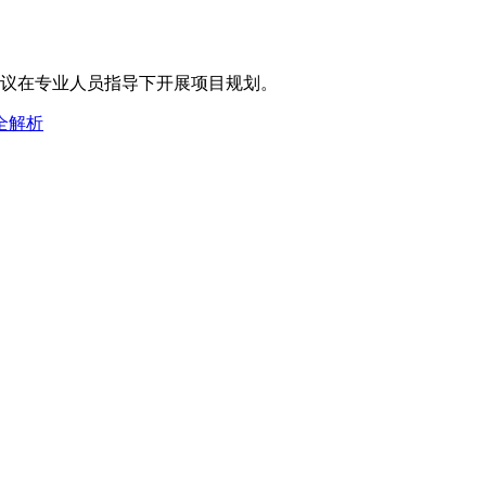
建议在专业人员指导下开展项目规划。
全解析