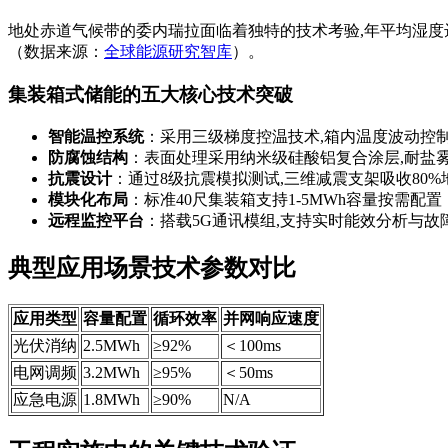
地处赤道气候带的委内瑞拉面临着独特的技术考验,年平均湿度达
（数据来源：
全球能源研究智库
）。
集装箱式储能的五大核心技术突破
智能温控系统
：采用三级梯度控温技术,箱内温度波动控制在
防腐蚀结构
：表面处理采用纳米级硅酸铝复合涂层,耐盐雾测
抗震设计
：通过8级抗震模拟测试,三维减震支架吸收80
模块化布局
：标准40尺集装箱支持1-5MWh容量按需配置
远程监控平台
：搭载5G通讯模组,支持实时能效分析与故
典型应用场景技术参数对比
应用类型
容量配置
循环效率
并网响应速度
光伏消纳
2.5MWh
≥92%
＜100ms
电网调频
3.2MWh
≥95%
＜50ms
应急电源
1.8MWh
≥90%
N/A