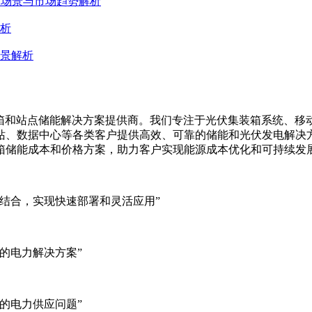
用场景与市场趋势解析
析
景解析
集装箱、移动储能集装箱和站点储能解决方案提供商。我们专注于光伏集装
站、数据中心等各类客户提供高效、可靠的储能和光伏发电解决
箱储能成本和价格方案，助力客户实现能源成本优化和可持续发
结合，实现快速部署和灵活应用”
的电力解决方案”
的电力供应问题”