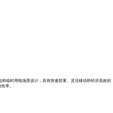
电和临时用电场景设计，具有快速部署、灵活移动和经济高效的
自给率。