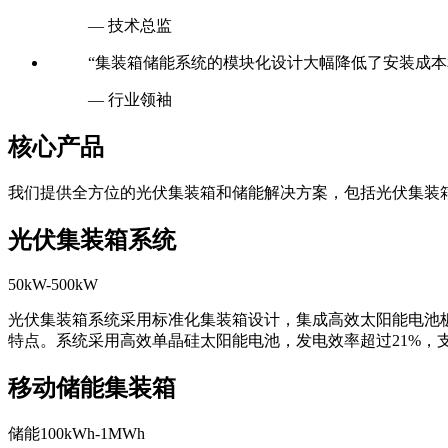
— 技术总监
“集装箱储能系统的模块化设计大幅降低了安装成本
— 行业领袖
核心产品
我们提供全方位的光伏集装箱和储能解决方案，包括光伏集装
光伏集装箱系统
50kW-500kW
光伏集装箱系统采用标准化集装箱设计，集成高效太阳能电池
特点。系统采用高效单晶硅太阳能电池，发电效率超过21%，
移动储能集装箱
储能100kWh-1MWh