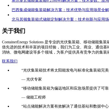
摩尔多瓦储能集装箱6 25MWh解决方案：技术参数、应
巴西集成储能集装箱解决方案：技术优势与应用场景全解
北马其顿集装箱式储能定制解决方案：技术创新与应用场
关于我们
C
ontainerEnergy Solutions 是专业的光伏
借先进的技术和丰富的项目经验，我们为工业、商业、通信基
消纳、微电网建设等多个领域，为客户提供具有竞争力的集装
联系我们
“光伏集装箱技术将太阳能发电与标准化集装箱完美
— 光伏专家
“移动储能集装箱为偏远地区和应急场景提供了可靠
— 储能工程师
“站点储能解决方案有效解决了通信基站和数据中心