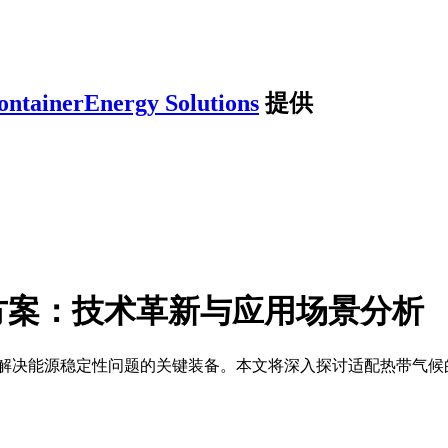
ontainerEnergy Solutions
提供
方案：技术革新与应用场景分析
解决能源稳定性问题的关键装备。本文将深入探讨适配热带气候