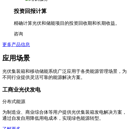
投资回报计算
精确计算光伏和储能项目的投资回收期和长期收益。
咨询
更多产品信息
应用场景
光伏集装箱和移动储能系统广泛应用于各类能源管理场景，为
不同行业提供灵活可靠的能源解决方案。
工商业光伏发电
分布式能源
为制造业、商业综合体等用户提供光伏集装箱发电解决方案，
通过自发自用降低用电成本，实现绿色能源转型。