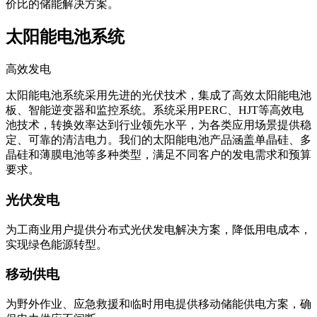
模块化设计大幅降低集装箱储能成本和价格，为客户提供高性
价比的储能解决方案。
太阳能电池系统
高效发电
太阳能电池系统采用先进的光伏技术，集成了高效太阳能电池
板、智能逆变器和监控系统。系统采用PERC、HJT等高效电
池技术，转换效率达到行业领先水平，为各类应用场景提供稳
定、可靠的清洁电力。我们的太阳能电池产品涵盖单晶硅、多
晶硅和薄膜电池等多种类型，满足不同客户的发电需求和预算
要求。
光伏发电
为工商业用户提供分布式光伏发电解决方案，降低用电成本，
实现绿色能源转型。
移动供电