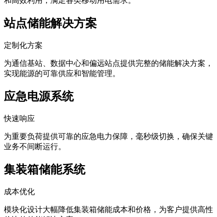
锂电池储能与智能化控制系统完美结合，实现能源的灵活存储
和高效利用，满足各类移动用电需求。
站点储能解决方案
定制化方案
为通信基站、数据中心和偏远站点提供完整的储能解决方案，
实现能源的可靠供应和智能管理。
应急电源系统
快速响应
为重要负荷提供可靠的应急电力保障，毫秒级切换，确保关键
业务不间断运行。
集装箱储能系统
成本优化