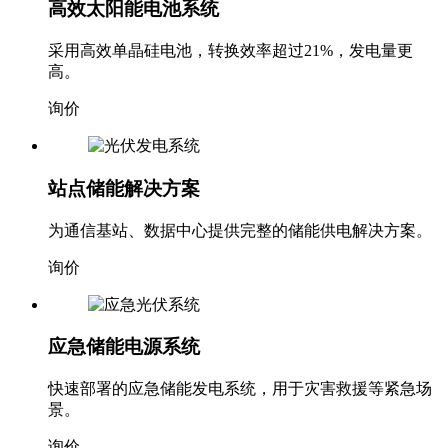
高效太阳能电池系统
采用高效单晶硅电池，转换效率超过21%，发电量更
高。
询价
站点储能解决方案
为通信基站、数据中心提供完整的储能供电解决方案。
询价
应急储能电源系统
快速部署的应急储能发电系统，用于灾害救援等紧急场
景。