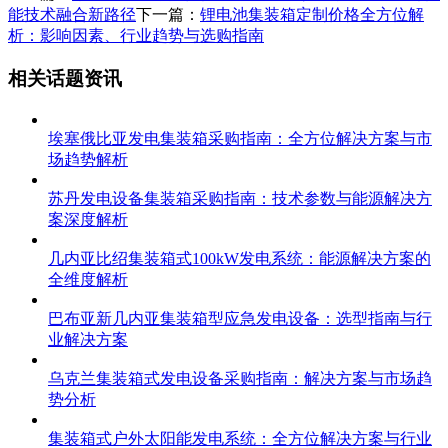
能技术融合新路径
下一篇：
锂电池集装箱定制价格全方位解
析：影响因素、行业趋势与选购指南
相关话题资讯
埃塞俄比亚发电集装箱采购指南：全方位解决方案与市
场趋势解析
苏丹发电设备集装箱采购指南：技术参数与能源解决方
案深度解析
几内亚比绍集装箱式100kW发电系统：能源解决方案的
全维度解析
巴布亚新几内亚集装箱型应急发电设备：选型指南与行
业解决方案
乌克兰集装箱式发电设备采购指南：解决方案与市场趋
势分析