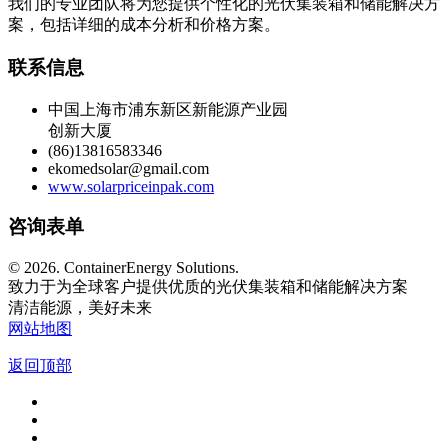
我们的专业团队将为您提供个性化的光伏集装箱和储能解决方
案，包括详细的成本分析和价格方案。
联系信息
中国上海市浦东新区新能源产业园
创新大厦
(86)13816583346
ekomedsolar@gmail.com
www.solarpriceinpak.com
咨询表单
©
2026. ContainerEnergy Solutions.
致力于为全球客户提供优质的光伏集装箱和储能解决方案
清洁能源，美好未来
网站地图
返回顶部