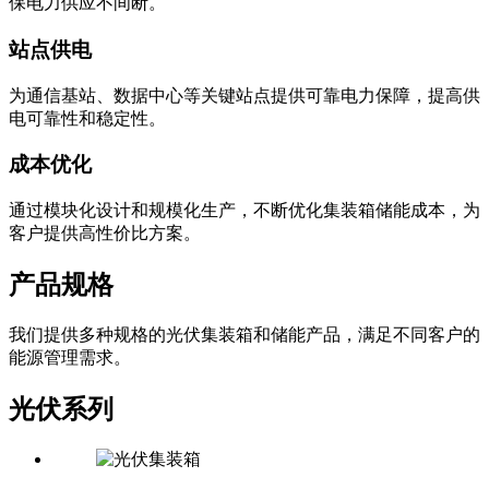
为野外作业、应急救援和临时用电提供移动储能供电方案，确
保电力供应不间断。
站点供电
为通信基站、数据中心等关键站点提供可靠电力保障，提高供
电可靠性和稳定性。
成本优化
通过模块化设计和规模化生产，不断优化集装箱储能成本，为
客户提供高性价比方案。
产品规格
我们提供多种规格的光伏集装箱和储能产品，满足不同客户的
能源管理需求。
光伏系列