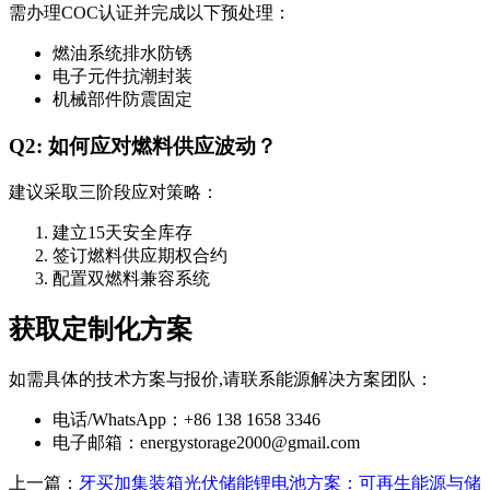
需办理COC认证并完成以下预处理：
燃油系统排水防锈
电子元件抗潮封装
机械部件防震固定
Q2: 如何应对燃料供应波动？
建议采取三阶段应对策略：
建立15天安全库存
签订燃料供应期权合约
配置双燃料兼容系统
获取定制化方案
如需具体的技术方案与报价,请联系能源解决方案团队：
电话/WhatsApp：+86 138 1658 3346
电子邮箱：
energystorage2000@gmail.com
上一篇：
牙买加集装箱光伏储能锂电池方案：可再生能源与储