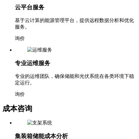
云平台服务
基于云计算的能源管理平台，提供远程数据分析和优化
服务。
询价
专业运维服务
专业的运维团队，确保储能和光伏系统在各类环境下稳
定运行。
询价
成本咨询