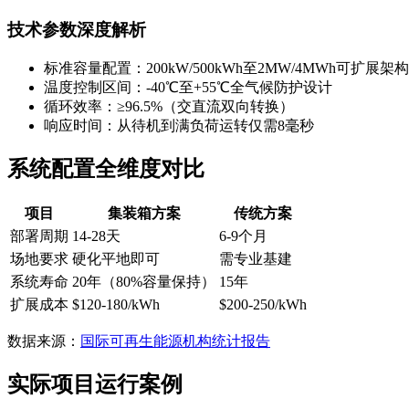
技术参数深度解析
标准容量配置：200kW/500kWh至2MW/4MWh可扩展架构
温度控制区间：-40℃至+55℃全气候防护设计
循环效率：≥96.5%（交直流双向转换）
响应时间：从待机到满负荷运转仅需8毫秒
系统配置全维度对比
项目
集装箱方案
传统方案
部署周期
14-28天
6-9个月
场地要求
硬化平地即可
需专业基建
系统寿命
20年（80%容量保持）
15年
扩展成本
$120-180/kWh
$200-250/kWh
数据来源：
国际可再生能源机构统计报告
实际项目运行案例