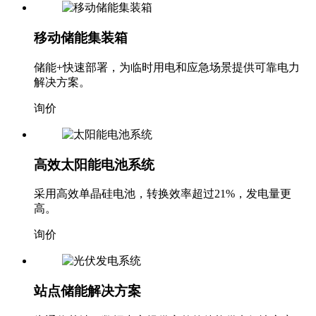
移动储能集装箱
储能+快速部署，为临时用电和应急场景提供可靠电力
解决方案。
询价
高效太阳能电池系统
采用高效单晶硅电池，转换效率超过21%，发电量更
高。
询价
站点储能解决方案