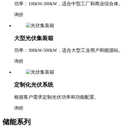
功率：100kW-300kW，适合中型工厂和商业综合体。
询价
大型光伏集装箱
功率：300kW-500kW，适合大型工业用户和能源站。
询价
定制化光伏系统
根据客户需求定制光伏功率和功能配置。
询价
储能系列