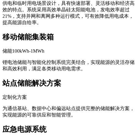
供电和临时用电场景设计，具有快速部署、灵活移动和经济高
效的特点。系统采用高效单晶硅太阳能电池，发电效率超过
21%，支持并网和离网多种运行模式，可有效降低用电成本，
提高能源自给率。
移动储能集装箱
储能100kWh-1MWh
锂电池储能与智能化控制系统完美结合，实现能源的灵活存储
和高效利用，满足各类移动用电需求。
站点储能解决方案
定制化方案
为通信基站、数据中心和偏远站点提供完整的储能解决方案，
实现能源的可靠供应和智能管理。
应急电源系统