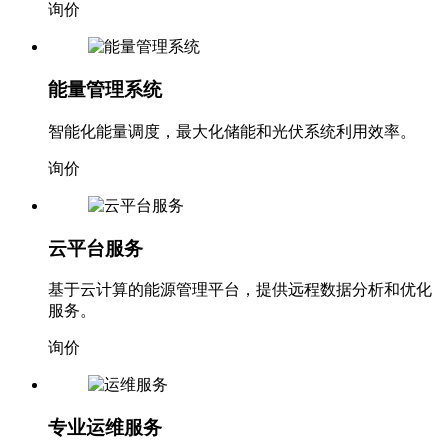
询价
能量管理系统
智能化能量调度，最大化储能和光伏系统利用效率。
询价
云平台服务
基于云计算的能源管理平台，提供远程数据分析和优化
服务。
询价
专业运维服务