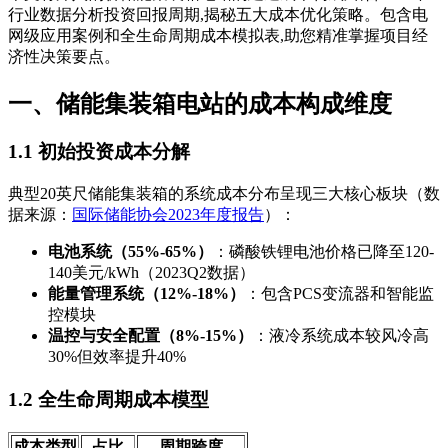
行业数据分析投资回报周期,揭秘五大成本优化策略。包含电
网级应用案例和全生命周期成本模拟表,助您精准掌握项目经
济性决策要点。
一、储能集装箱电站的成本构成维度
1.1 初始投资成本分解
典型20英尺储能集装箱的系统成本分布呈现三大核心板块（数
据来源：
国际储能协会2023年度报告
）：
电池系统（55%-65%）
：磷酸铁锂电池价格已降至120-
140美元/kWh（2023Q2数据）
能量管理系统（12%-18%）
：包含PCS变流器和智能监
控模块
温控与安全配置（8%-15%）
：液冷系统成本较风冷高
30%但效率提升40%
1.2 全生命周期成本模型
成本类型
占比
周期跨度