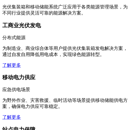
光伏集装箱和移动储能系统广泛应用于各类能源管理场景，为
不同行业提供灵活可靠的能源解决方案。
工商业光伏发电
分布式能源
为制造业、商业综合体等用户提供光伏集装箱发电解决方案，
通过自发自用降低用电成本，实现绿色能源转型。
了解更多
移动电力供应
应急供电场景
为野外作业、灾害救援、临时活动等场景提供移动储能供电方
案，确保电力供应可靠稳定。
了解更多
站点电力保障