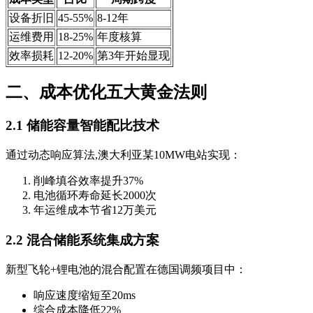
设备折旧
45-55%
8-12年
运维费用
18-25%
年度核算
效率损耗
12-20%
第3年开始显现
二、成本优化五大黄金法则
2.1 储能容量智能配比技术
通过动态响应算法,澳大利亚某10MW电站实现：
削峰填谷效率提升37%
电池循环寿命延长2000次
年运维成本节省12万美元
2.2 混合储能系统集成方案
新型飞轮+锂电池的混合配置在德国调频项目中：
响应速度缩短至20ms
综合成本降低22%