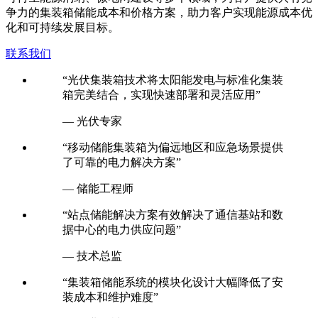
争力的集装箱储能成本和价格方案，助力客户实现能源成本优
化和可持续发展目标。
联系我们
“光伏集装箱技术将太阳能发电与标准化集装
箱完美结合，实现快速部署和灵活应用”
— 光伏专家
“移动储能集装箱为偏远地区和应急场景提供
了可靠的电力解决方案”
— 储能工程师
“站点储能解决方案有效解决了通信基站和数
据中心的电力供应问题”
— 技术总监
“集装箱储能系统的模块化设计大幅降低了安
装成本和维护难度”