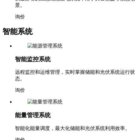
景。
询价
智能系统
智能监控系统
远程监控和运维管理，实时掌握储能和光伏系统运行状
态。
询价
能量管理系统
智能化能量调度，最大化储能和光伏系统利用效率。
询价