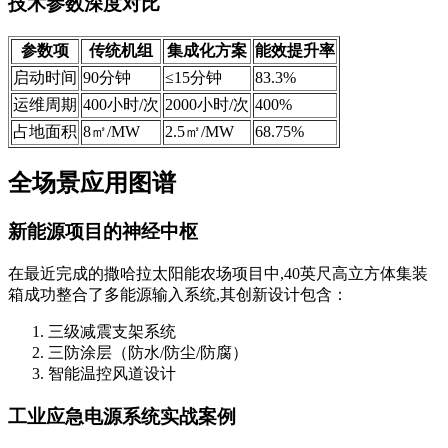
技术参数深度对比
参数项
传统机组
集成化方案
能效提升率
启动时间
90分钟
≤15分钟
83.3%
运维周期
400小时/次
2000小时/次
400%
占地面积
8㎡/MW
2.5㎡/MW
68.75%
全场景应用图谱
新能源项目的神经中枢
在最近完成的撒哈拉太阳能农场项目中,40英尺高立方体集装
箱成功整合了多能源输入系统,其创新设计包含：
三级减震支架系统
三防涂层（防水/防尘/防腐）
智能温控风道设计
工业应急电源系统实战案例