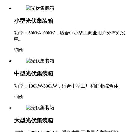
小型光伏集装箱
功率：50kW-100kW，适合中小型工商业用户分布式发
电。
询价
中型光伏集装箱
功率：100kW-300kW，适合中型工厂和商业综合体。
询价
大型光伏集装箱