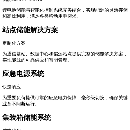
锂电池储能与智能化控制系统完美结合，实现能源的灵活存储
和高效利用，满足各类移动用电需求。
站点储能解决方案
定制化方案
为通信基站、数据中心和偏远站点提供完整的储能解决方案，
实现能源的可靠供应和智能管理。
应急电源系统
快速响应
为重要负荷提供可靠的应急电力保障，毫秒级切换，确保关键
业务不间断运行。
集装箱储能系统