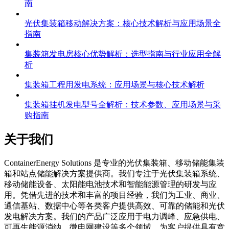
南
光伏集装箱移动解决方案：核心技术解析与应用场景全
指南
集装箱发电房核心优势解析：选型指南与行业应用全解
析
集装箱工程用发电系统：应用场景与核心技术解析
集装箱挂机发电型号全解析：技术参数、应用场景与采
购指南
关于我们
C
ontainerEnergy Solutions 是专业的光伏集装箱、移动储能集装
箱和站点储能解决方案提供商。我们专注于光伏集装箱系统、
移动储能设备、太阳能电池技术和智能能源管理的研发与应
用。凭借先进的技术和丰富的项目经验，我们为工业、商业、
通信基站、数据中心等各类客户提供高效、可靠的储能和光伏
发电解决方案。我们的产品广泛应用于电力调峰、应急供电、
可再生能源消纳、微电网建设等多个领域，为客户提供具有竞