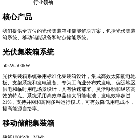
— 行业领袖
核心产品
我们提供全方位的光伏集装箱和储能解决方案，包括光伏集装
箱系统、移动储能设备和站点储能系统。
光伏集装箱系统
50kW-500kW
光伏集装箱系统采用标准化集装箱设计，集成高效太阳能电池
板、支架系统和发电设备。专为工商业分布式发电、偏远地区
供电和临时用电场景设计，具有快速部署、灵活移动和经济高
效的特点。系统采用高效单晶硅太阳能电池，发电效率超过
21%，支持并网和离网多种运行模式，可有效降低用电成本，
提高能源自给率。
移动储能集装箱
储能100kWh-1MWh