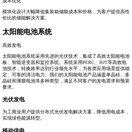
成本优化
模块化设计大幅降低集装箱储能成本和价格，为客户提供高性
价比的储能解决方案。
太阳能电池系统
高效发电
太阳能电池系统采用先进的光伏技术，集成了高效太阳能电池
板、智能逆变器和监控系统。系统采用PERC、HJT等高效电
池技术，转换效率达到行业领先水平，为各类应用场景提供稳
定、可靠的清洁电力。我们的太阳能电池产品涵盖单晶硅、多
晶硅和薄膜电池等多种类型，满足不同客户的发电需求和预算
要求。
光伏发电
为工商业用户提供分布式光伏发电解决方案，降低用电成本，
实现绿色能源转型。
移动供电