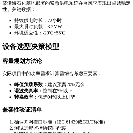
某沿海石化基地部署的紧急供电系统在台风季表现出卓越稳定
性。关键数据：
持续供电时长：72小时
最大瞬时负载：3.2MW
环境适应性：-20℃~55℃
设备选型决策模型
容量规划方法论
实际项目中的功率需求计算需综合考虑三要素：
峰值负载系数：
建议预留20%冗余
谐波失真率：
控制在5%以下
转换效率：
优选94%以上机型
兼容性验证清单
确认并网接口标准（IEC 61439或GB/T标准）
测试远程监控协议匹配度