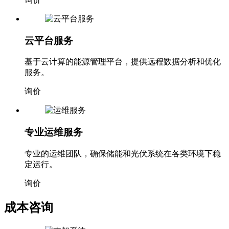
云平台服务
基于云计算的能源管理平台，提供远程数据分析和优化
服务。
询价
专业运维服务
专业的运维团队，确保储能和光伏系统在各类环境下稳
定运行。
询价
成本咨询