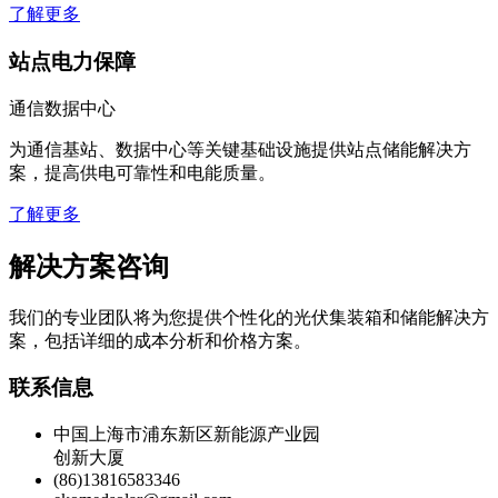
了解更多
站点电力保障
通信数据中心
为通信基站、数据中心等关键基础设施提供站点储能解决方
案，提高供电可靠性和电能质量。
了解更多
解决方案咨询
我们的专业团队将为您提供个性化的光伏集装箱和储能解决方
案，包括详细的成本分析和价格方案。
联系信息
中国上海市浦东新区新能源产业园
创新大厦
(86)13816583346