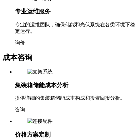
专业运维服务
专业的运维团队，确保储能和光伏系统在各类环境下稳
定运行。
询价
成本咨询
集装箱储能成本分析
提供详细的集装箱储能成本构成和投资回报分析。
咨询
价格方案定制