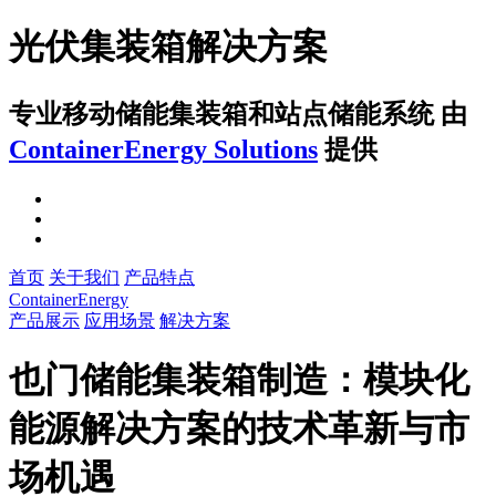
光伏集装箱解决方案
专业移动储能集装箱和站点储能系统
由
ContainerEnergy Solutions
提供
首页
关于我们
产品特点
ContainerEnergy
产品展示
应用场景
解决方案
也门储能集装箱制造：模块化
能源解决方案的技术革新与市
场机遇