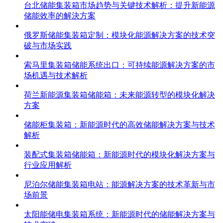
台北储能集装箱市场趋势与关键技术解析：提升新能源
储能效率的解決方案
俄罗斯储能集装箱定制：模块化能源解决方案的技术突
破与市场实践
索马里集装箱储能系统出口：可持续能源解决方案的市
场机遇与技术解析
荷兰新能源集装箱储能箱：未来能源转型的模块化解决
方案
储能柜集装箱：新能源时代的高效储能解决方案与技术
解析
装配式集装箱储能箱：新能源时代的模块化解决方案与
行业应用解析
尼泊尔储能集装箱电站：能源解决方案的技术革新与市
场前景
太阳能储电集装箱系统：新能源时代的储能解决方案与