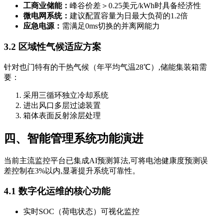
工商业储能：
峰谷价差＞0.25美元/kWh时具备经济性
微电网系统：
建议配置容量为日最大负荷的1.2倍
应急电源：
需满足0ms切换的并离网能力
3.2 区域性气候适应方案
针对也门特有的干热气候（年平均气温28℃）,储能集装箱需
要：
采用三循环独立冷却系统
进出风口多层过滤装置
箱体表面反射涂层处理
四、智能管理系统功能演进
当前主流监控平台已集成AI预测算法,可将电池健康度预测误
差控制在3%以内,显著提升系统可靠性。
4.1 数字化运维的核心功能
实时SOC（荷电状态）可视化监控