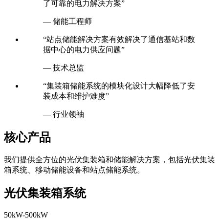
了可靠的电力解决方案”
— 储能工程师
“站点储能解决方案有效解决了通信基站和数
据中心的电力供应问题”
— 技术总监
“集装箱储能系统的模块化设计大幅降低了安
装成本和维护难度”
— 行业领袖
核心产品
我们提供全方位的光伏集装箱和储能解决方案，包括光伏集装
箱系统、移动储能设备和站点储能系统。
光伏集装箱系统
50kW-500kW