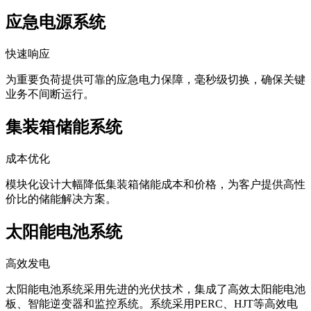
应急电源系统
快速响应
为重要负荷提供可靠的应急电力保障，毫秒级切换，确保关键
业务不间断运行。
集装箱储能系统
成本优化
模块化设计大幅降低集装箱储能成本和价格，为客户提供高性
价比的储能解决方案。
太阳能电池系统
高效发电
太阳能电池系统采用先进的光伏技术，集成了高效太阳能电池
板、智能逆变器和监控系统。系统采用PERC、HJT等高效电