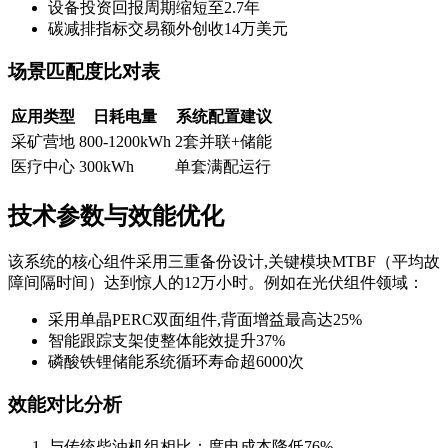
设备投资回报周期缩短至2.7年
碳减排指标交易额外创收14万美元
场景匹配度比对表
应用类型
日耗电量
系统配置建议
采矿营地
800-1200kWh
2套并联+储能
医疗中心
300kWh
单套满配运行
技术参数与效能优化
该系统的核心组件采用三重备份设计,关键模块MTBF（平均故
障间隔时间）达到惊人的12万小时。例如在光伏组件领域：
采用单晶PERC双面组件,背面增益最高达25%
智能跟踪支架使整体能效提升37%
磷酸铁锂储能系统循环寿命超6000次
效能对比分析
与传统柴油机组相比：度电成本降低76%