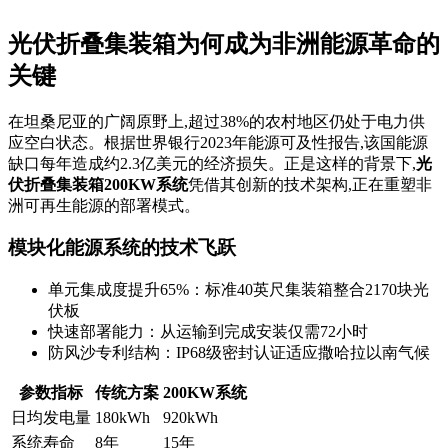
光伏折叠集装箱为何成为非洲能源革命的
关键
在坦桑尼亚的广阔原野上,超过38%的农村地区仍处于电力供
应空白状态。根据世界银行2023年能源可及性报告,该国能源
缺口每年造成约2.3亿美元的经济损失。正是这样的背景下,
光
伏折叠集装箱200KW系统
凭借其创新的技术架构,正在重塑非
洲可再生能源的部署模式。
模块化能源系统的技术飞跃
单元集成度提升65%：标准40英尺集装箱整合2170块光
伏板
快速部署能力：从运输到完成安装仅需72小时
防风沙专利结构：IP68级密封认证适应撒哈拉以南气候
参数指标
传统方案
200KW系统
日均发电量
180kWh
920kWh
系统寿命
8年
15年