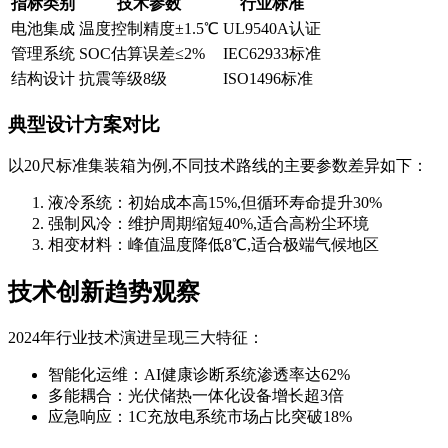
指标类别
技术参数
行业标准
电池集成
温度控制精度±1.5℃
UL9540A认证
管理系统
SOC估算误差≤2%
IEC62933标准
结构设计
抗震等级8级
ISO1496标准
典型设计方案对比
以20尺标准集装箱为例,不同技术路线的主要参数差异如下：
液冷系统：初始成本高15%,但循环寿命提升30%
强制风冷：维护周期缩短40%,适合高粉尘环境
相变材料：峰值温度降低8℃,适合极端气候地区
技术创新趋势观察
2024年行业技术演进呈现三大特征：
智能化运维：AI健康诊断系统渗透率达62%
多能耦合：光伏储热一体化设备增长超3倍
应急响应：1C充放电系统市场占比突破18%