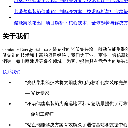
坦桑尼亚储能集装箱定制解决方案：技术参数与市场趋势
卡塔尔集装箱储能箱定制解决方案：技术解析与行业趋势
储能集装箱出口项目解析：核心技术、全球趋势与解决方
关于我们
C
ontainerEnergy Solutions 是专业的光伏
借先进的技术和丰富的项目经验，我们为工业、商业、通信基
消纳、微电网建设等多个领域，为客户提供具有竞争力的集装
联系我们
“光伏集装箱技术将太阳能发电与标准化集装箱完美
— 光伏专家
“移动储能集装箱为偏远地区和应急场景提供了可靠
— 储能工程师
“站点储能解决方案有效解决了通信基站和数据中心