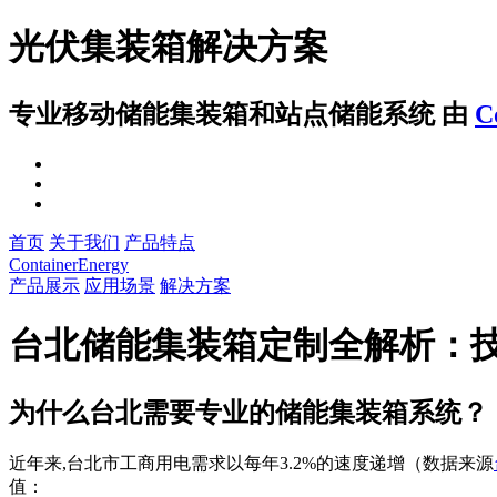
光伏集装箱解决方案
专业移动储能集装箱和站点储能系统
由
C
首页
关于我们
产品特点
ContainerEnergy
产品展示
应用场景
解决方案
台北储能集装箱定制全解析：
为什么台北需要专业的储能集装箱系统？
近年来,台北市工商用电需求以每年3.2%的速度递增（数据来源
值：