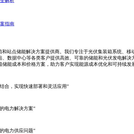
全解析
案指南
集装箱、移动储能集装箱和站点储能解决方案提供商。我们专注于光伏集装
站、数据中心等各类客户提供高效、可靠的储能和光伏发电解决
箱储能成本和价格方案，助力客户实现能源成本优化和可持续发
结合，实现快速部署和灵活应用”
的电力解决方案”
的电力供应问题”