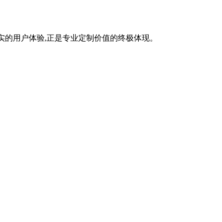
实的用户体验,正是专业定制价值的终极体现。