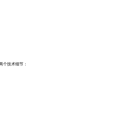
两个技术细节：