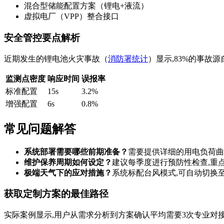
混合型储能配置方案（锂电+液流）
虚拟电厂（VPP）整合接口
安全管控要点解析
近期发生的锂电池火灾事故（
消防署统计
）显示,83%的事故
监测点密度
响应时间
误报率
标准配置
15s
3.2%
增强配置
6s
0.8%
常见问题解答
系统部署需要哪些前期准备？
需要提供详细的用电负荷曲
维护保养周期如何设定？
建议每季度进行预防性检查,重
极端天气下的应对措施？
系统标配台风模式,可自动切换
获取定制方案的最佳路径
实际案例显示,用户从需求分析到方案确认平均需要3次专业对