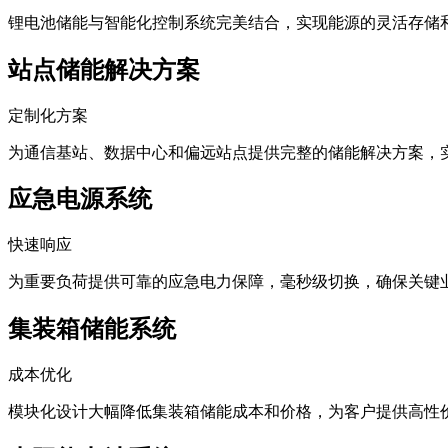
锂电池储能与智能化控制系统完美结合，实现能源的灵活存储
站点储能解决方案
定制化方案
为通信基站、数据中心和偏远站点提供完整的储能解决方案，
应急电源系统
快速响应
为重要负荷提供可靠的应急电力保障，毫秒级切换，确保关键
集装箱储能系统
成本优化
模块化设计大幅降低集装箱储能成本和价格，为客户提供高性