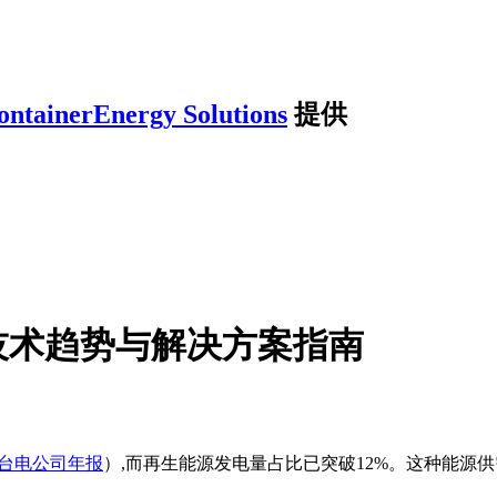
ontainerEnergy Solutions
提供
技术趋势与解决方案指南
台电公司年报
）,而再生能源发电量占比已突破12%。这种能源