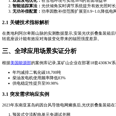
双面发电优化：
在雪地环境可实现38%的背面增益率
智能追踪算法：
光伏倾角实时调节系统提升有效光照时长2.
无功补偿配置：
功率因数补偿范围扩展至0.9~1.0,降低
2.1 关键技术指标解析
在奥地利阿尔卑斯山脉的实测数据显示,安装光伏折叠集装箱后项
转底座设计能有效应对海拔变化带来的辐照强度差异。
三、全球应用场景实证分析
根据
美国能源部
的案例库记录,某矿山企业在部署18套430KW系
年均减排二氧化碳18,700吨
柴油发电机使用频率降低83%
供电稳定性提升至99.98%
3.1 突发需求响应实例
2023年东南亚某岛屿因台风导致电网瘫痪后,光伏折叠集装箱
预装式交流配电单元免调试并网