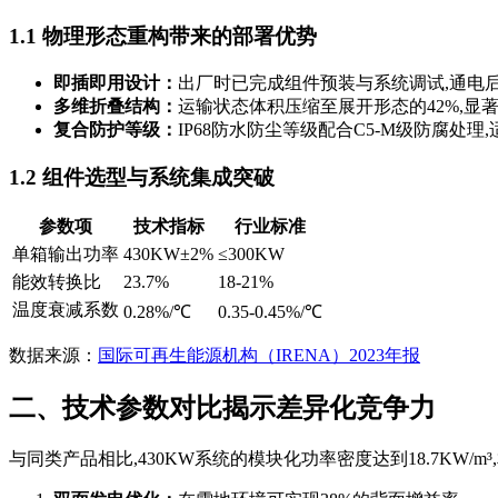
1.1 物理形态重构带来的部署优势
即插即用设计：
出厂时已完成组件预装与系统调试,通电
多维折叠结构：
运输状态体积压缩至展开形态的42%,显
复合防护等级：
IP68防水防尘等级配合C5-M级防腐处理
1.2 组件选型与系统集成突破
参数项
技术指标
行业标准
单箱输出功率
430KW±2%
≤300KW
能效转换比
23.7%
18-21%
温度衰减系数
0.28%/℃
0.35-0.45%/℃
数据来源：
国际可再生能源机构（IRENA）2023年报
二、技术参数对比揭示差异化竞争力
与同类产品相比,430KW系统的模块化功率密度达到18.7KW/