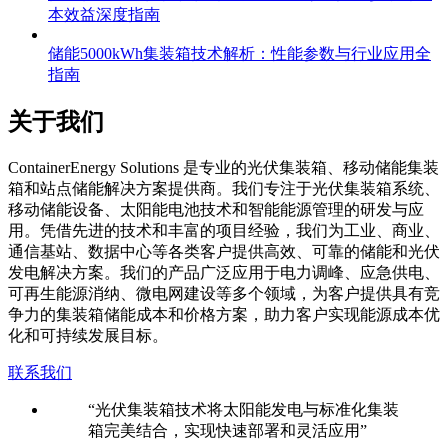
本效益深度指南
储能5000kWh集装箱技术解析：性能参数与行业应用全
指南
关于我们
C
ontainerEnergy Solutions 是专业的光伏集装箱、移动储能集装
箱和站点储能解决方案提供商。我们专注于光伏集装箱系统、
移动储能设备、太阳能电池技术和智能能源管理的研发与应
用。凭借先进的技术和丰富的项目经验，我们为工业、商业、
通信基站、数据中心等各类客户提供高效、可靠的储能和光伏
发电解决方案。我们的产品广泛应用于电力调峰、应急供电、
可再生能源消纳、微电网建设等多个领域，为客户提供具有竞
争力的集装箱储能成本和价格方案，助力客户实现能源成本优
化和可持续发展目标。
联系我们
“光伏集装箱技术将太阳能发电与标准化集装
箱完美结合，实现快速部署和灵活应用”