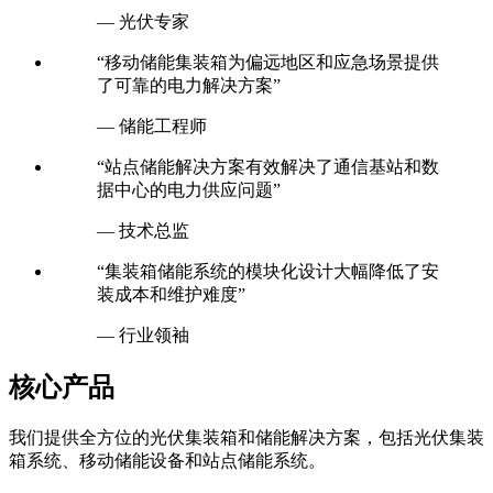
— 光伏专家
“移动储能集装箱为偏远地区和应急场景提供
了可靠的电力解决方案”
— 储能工程师
“站点储能解决方案有效解决了通信基站和数
据中心的电力供应问题”
— 技术总监
“集装箱储能系统的模块化设计大幅降低了安
装成本和维护难度”
— 行业领袖
核心产品
我们提供全方位的光伏集装箱和储能解决方案，包括光伏集装
箱系统、移动储能设备和站点储能系统。