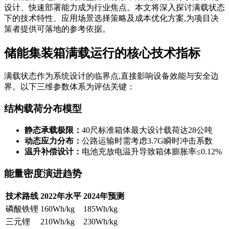
设计、快速部署能力成为行业焦点。本文将深入探讨满载状态
下的技术特性、应用场景选择策略及成本优化方案,为项目决
策者提供可落地的参考依据。
储能集装箱满载运行的核心技术指标
满载状态作为系统设计的临界点,直接影响设备效能与安全边
界。以下三维参数体系为评估关键：
结构载荷分布模型
静态承载极限：
40尺标准箱体最大设计载荷达28公吨
动态应力分布：
公路运输时需考虑3.7G瞬时冲击系数
温升补偿设计：
电池充放电温升导致箱体膨胀率≤0.12%
能量密度演进趋势
技术路线
2022年水平
2024年预测
磷酸铁锂
160Wh/kg
185Wh/kg
三元锂
210Wh/kg
230Wh/kg