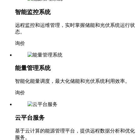
智能监控系统
远程监控和运维管理，实时掌握储能和光伏系统运行状
态。
询价
能量管理系统
智能化能量调度，最大化储能和光伏系统利用效率。
询价
云平台服务
基于云计算的能源管理平台，提供远程数据分析和优化
服务。