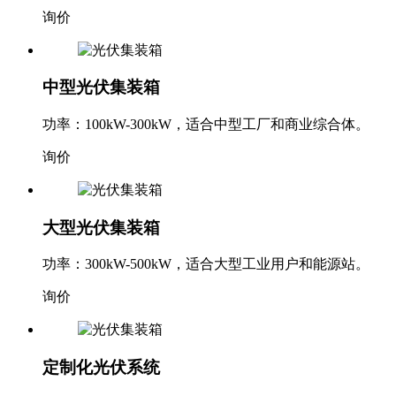
询价
中型光伏集装箱
功率：100kW-300kW，适合中型工厂和商业综合体。
询价
大型光伏集装箱
功率：300kW-500kW，适合大型工业用户和能源站。
询价
定制化光伏系统