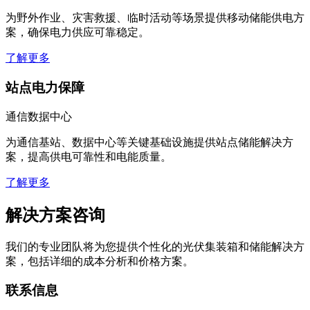
为野外作业、灾害救援、临时活动等场景提供移动储能供电方
案，确保电力供应可靠稳定。
了解更多
站点电力保障
通信数据中心
为通信基站、数据中心等关键基础设施提供站点储能解决方
案，提高供电可靠性和电能质量。
了解更多
解决方案咨询
我们的专业团队将为您提供个性化的光伏集装箱和储能解决方
案，包括详细的成本分析和价格方案。
联系信息