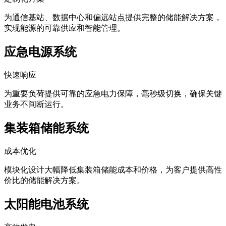
为通信基站、数据中心和偏远站点提供完整的储能解决方案，
实现能源的可靠供应和智能管理。
应急电源系统
快速响应
为重要负荷提供可靠的应急电力保障，毫秒级切换，确保关键
业务不间断运行。
集装箱储能系统
成本优化
模块化设计大幅降低集装箱储能成本和价格，为客户提供高性
价比的储能解决方案。
太阳能电池系统