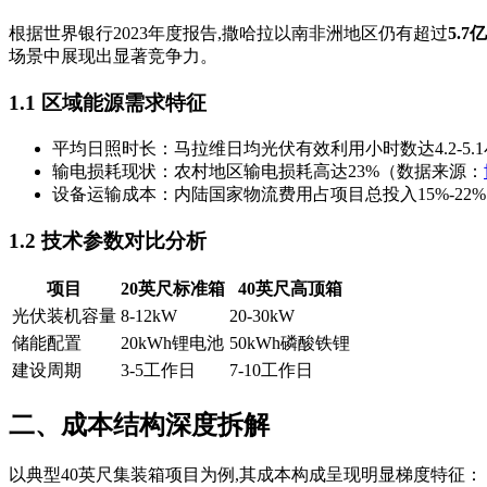
根据世界银行2023年度报告,撒哈拉以南非洲地区仍有超过
5.7
场景中展现出显著竞争力。
1.1 区域能源需求特征
平均日照时长：马拉维日均光伏有效利用小时数达4.2-5.
输电损耗现状：农村地区输电损耗高达23%（数据来源：
设备运输成本：内陆国家物流费用占项目总投入15%-22%
1.2 技术参数对比分析
项目
20英尺标准箱
40英尺高顶箱
光伏装机容量
8-12kW
20-30kW
储能配置
20kWh锂电池
50kWh磷酸铁锂
建设周期
3-5工作日
7-10工作日
二、成本结构深度拆解
以典型40英尺集装箱项目为例,其成本构成呈现明显梯度特征：