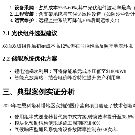
设备采购
：占总成本55%-60%,其中光伏组件波动率最
工程安装
：含支架系统与气候适应性改造（如防沙尘设计
运营维护
：远程监控系统可降低30%后期运维支出
2.1 光伏组件选型建议
双面双玻组件虽初始成本高12%,但在马拉维高反照率地表环境下
2.2 储能系统优化方案
锂电池梯次利用：可将储能单元成本压低至$180/kWh
智能充放策略：结合电价峰谷特性提升资产利用率
三、典型案例实证分析
2023年在恩科塔科塔地区实施的医疗营房项目验证了技术创新
使用组串式逆变器替代集中式方案,转换效率提升至98.6%
模块化预制结构使现场施工周期缩短40%
气候响应型通风系统将设备故障率控制在0.8次/年