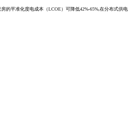
的平准化度电成本（LCOE）可降低42%-65%,在分布式供电