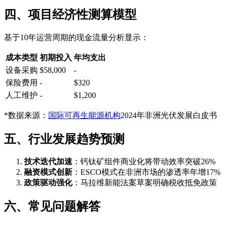
四、项目经济性测算模型
基于10年运营周期的现金流量分析显示：
成本类型
初期投入
年均支出
设备采购
$58,000
-
保险费用
-
$320
人工维护
-
$1,200
*数据来源：
国际可再生能源机构
2024年非洲光伏发展白皮书
五、行业发展趋势预测
技术迭代加速
：钙钛矿组件商业化将带动效率突破26%
融资模式创新
：ESCO模式在非洲市场的渗透率年增17%
政策驱动强化
：马拉维新能法案草案明确税收抵免政策
六、常见问题解答